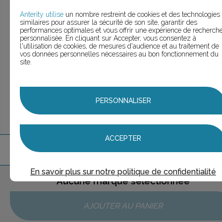
> Voir la
recherche rapide
> Voir la
recherche approfondie
Anterity utilise
un nombre restreint de cookies et des technologies
similaires pour assurer la sécurité de son site, garantir des
> Voir la
recherche personnalisée
performances optimales et vous offrir une expérience de recherch
personnalisée. En cliquant sur Accepter, vous consentez à
l'utilisation de cookies, de mesures d'audience et au traitement de
vos données personnelles nécessaires au bon fonctionnement du
site.
UNE QUESTION ?
ÉCHANGEONS
PERSONNALISER
ACCEPTER
1
marque
trouvée
En savoir plus sur notre politique de confidentialité
Aucune marque sélectionnée
AJOUTER AU PANIER