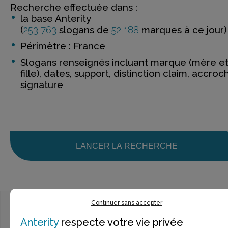
Recherche effectuée dans :
la base Anterity
(
253 763
slogans de
52 188
marques à ce jour)
Périmètre : France
Slogans renseignés incluant marque (mère e
fille), dates, support, distinction claim, accroc
signature
LANCER LA RECHERCHE
Continuer sans accepter
Anterity
respecte votre vie privée
Ce n’est pas exactement ce que je recherche