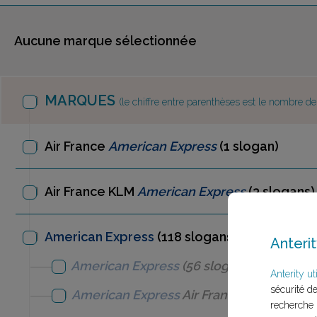
Aucune marque sélectionnée
MARQUES
(le chiffre entre parenthèses est le nombre d
Air France
American Express
(1 slogan)
Air France KLM
American Express
(3 slogans)
American Express
(118 slogans)
Anterit
American Express
(56 slogans)
Anterity uti
sécurité d
American Express
Air France
(1 slogan)
recherche 