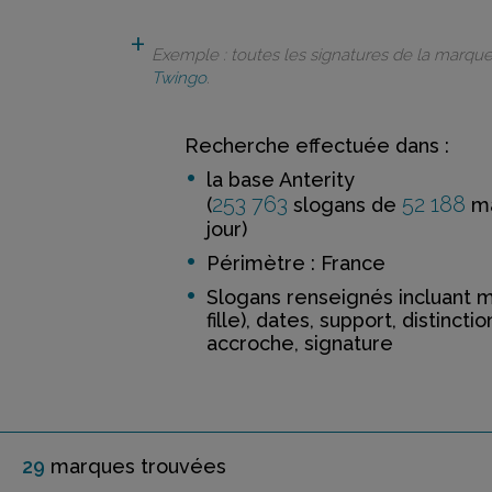
Exemple : toutes les signatures de la marqu
Twingo
.
Recherche effectuée dans :
la base Anterity
253 763
52 188
(
slogans de
ma
jour)
Périmètre : France
Slogans renseignés incluant 
fille), dates, support, distinctio
accroche, signature
29
marque
s
trouvée
s