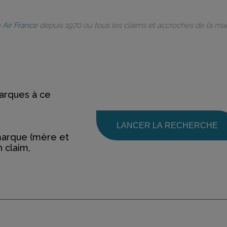
e
Air France
depuis 1970 ou tous les claims et accroches de la m
rques à ce
LANCER LA RECHERCHE
marque (mère et
n claim,