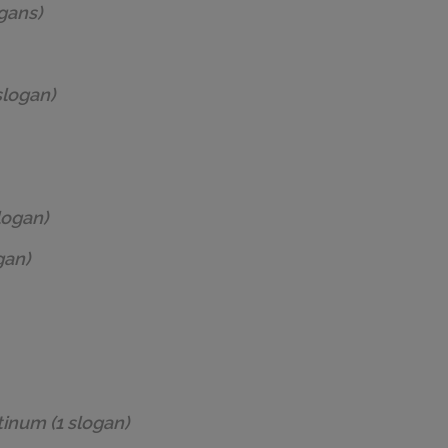
gans)
slogan)
logan)
gan)
atinum
(1 slogan)