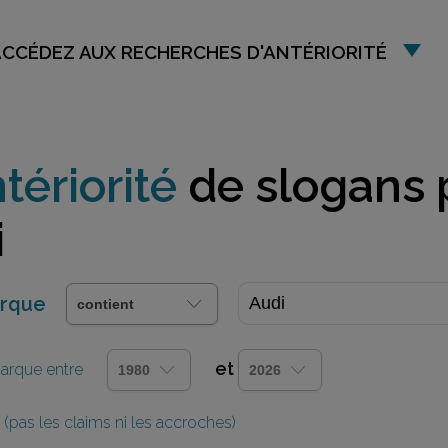
ACCÉDEZ AUX RECHERCHES D'ANTÉRIORITÉ
tériorité
de slogans 
i
arque
et
 marque entre
(pas les claims ni les accroches)