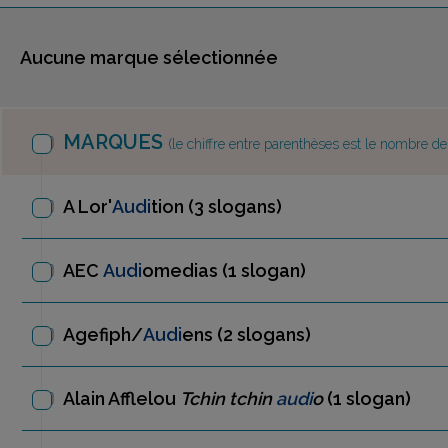
Aucune marque sélectionnée
MARQUES
(le chiffre entre parenthèses est le nombre d
A Lor'
Audi
tion
(3 slogans)
AEC
Audi
omedias
(1 slogan)
Agefiph/
Audi
ens
(2 slogans)
Alain Afflelou
Tchin tchin
audi
o
(1 slogan)