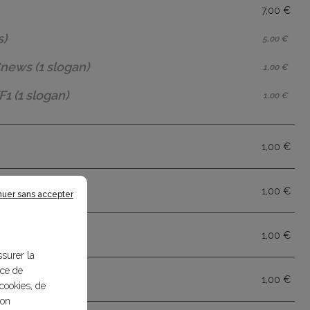
7,00 €
s)
5,00 €
Cnews
(1 slogan)
1,00 €
F1
(1 slogan)
1,00 €
1,00 €
1,00 €
nuer sans accepter
1,00 €
ssurer la
nce de
1,00 €
cookies, de
bon