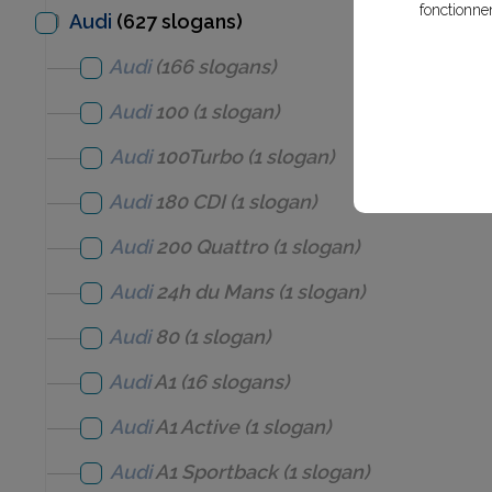
fonctionne
Audi
(627 slogans)
Audi
(166 slogans)
Audi
100
(1 slogan)
Audi
100Turbo
(1 slogan)
Audi
180 CDI
(1 slogan)
Audi
200 Quattro
(1 slogan)
Audi
24h du Mans
(1 slogan)
Audi
80
(1 slogan)
Audi
A1
(16 slogans)
Audi
A1 Active
(1 slogan)
Audi
A1 Sportback
(1 slogan)