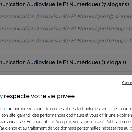
munication
Audi
ovisuelle Et Numerique) (7 slogans)
Communication
Audi
ovisuelle Et Numerique)
(5 slogan
Communication
Audi
ovisuelle Et Numerique)
Groupe 
Communication
Audi
ovisuelle Et Numerique)
Groupe T
munication
Audi
ovisuelle Et Numérique)
(1 slogan)
Conti
y
respecte votre vie privée
lise
un nombre restreint de cookies et des technologies similaires pour a
e son site, garantir des performances optimales et vous offrir une expérie
personnalisée. En cliquant sur Accepter, vous consentez à l'utilisation de 
audience et au traitement de vos données personnelles nécessaires au 