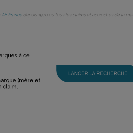
e
Air France
depuis 1970 ou tous les claims et accroches de la m
rques à ce
LANCER LA RECHERCHE
marque (mère et
n claim,