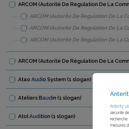
ARCOM (Autorité De Regulation De La Com
ARCOM (Autorité De Regulation De La 
ARCOM (Autorité De Regulation De La 
ARCOM (Autorité De Regulation De La 
ARCOM (Autorité De Régulation De La Com
Atao
Audi
o System
(1 slogan)
Anterit
Ateliers B
audi
n
(1 slogan)
Anterity uti
sécurité d
Atol
Audi
tion
(1 slogan)
recherche 
mesures d'