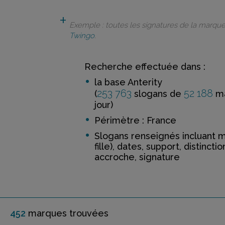
Exemple : toutes les signatures de la marqu
Twingo
.
Recherche effectuée dans :
la base Anterity
253 763
52 188
(
slogans de
ma
jour)
Périmètre : France
Slogans renseignés incluant 
fille), dates, support, distinctio
accroche, signature
452
marque
s
trouvée
s