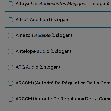
Altaya
Les
Audi
ocontes Magiques
(1 slogan)
Altroff
Audi
tion
(1 slogan)
Amazon
Audi
ble
(1 slogan)
Antelope
audi
o
(1 slogan)
APG
Audi
o
(1 slogan)
ARCOM ((Autorité De Régulation De La Co
ARCOM (Autorite De Regulation De La Com