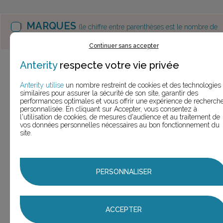
MARQUES
(le chiffre entre parenthèses est le nombre de
slogans trouvés pour cette marque)
Continuer sans accepter
Anterity
respecte votre vie privée
Bayer Cropscience
(46 slogans)
46,0
Bayer Cropscience
Anterity utilise
un nombre restreint de cookies et des technologies
21
similaires pour assurer la sécurité de son site, garantir des
(21 slogans)
performances optimales et vous offrir une expérience de recherch
personnalisée. En cliquant sur Accepter, vous consentez à
Bayer Cropscience
Adengo
l'utilisation de cookies, de mesures d'audience et au traitement de
1
vos données personnelles nécessaires au bon fonctionnement du
Xtra
(1 slogan)
site.
Bayer Cropscience
Atlantis
1
Pro
(1 slogan)
PERSONNALISER
Bayer Cropscience
Best-a
3
biostimulant
(3 slogans)
Bayer Cropscience
ACCEPTER
1
Fosburi
(1 slogan)