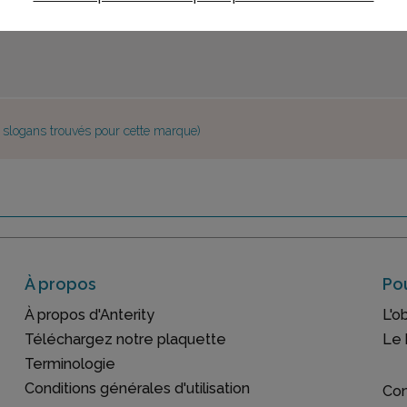
e slogans trouvés pour cette marque)
À propos
Pou
À propos d'Anterity
L'o
Téléchargez notre plaquette
Le 
Terminologie
Conditions générales d'utilisation
Con