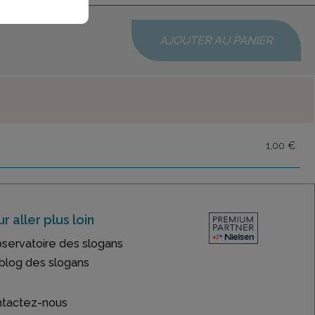
AJOUTER AU PANIER
1,00 €
r aller plus loin
bservatoire des slogans
blog des slogans
tactez-nous