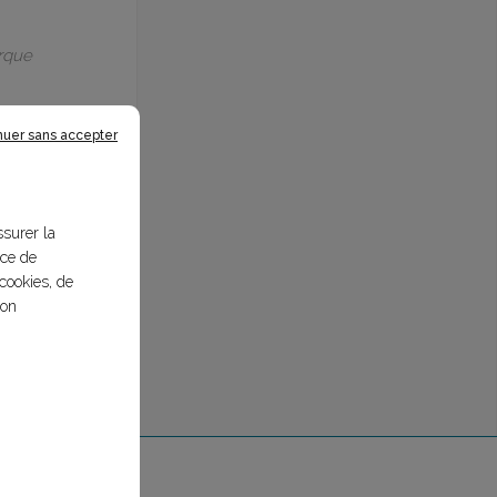
arque
nuer sans accepter
ssurer la
nce de
cookies, de
bon