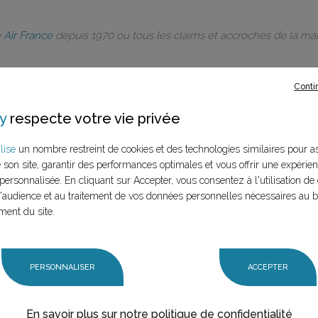
e
Air France
depuis 1970 ou tous les claims et accroches de la m
Conti
y
respecte votre vie privée
rques à ce
lise
un nombre restreint de cookies et des technologies similaires pour a
e son site, garantir des performances optimales et vous offrir une expérie
LANCER LA RECHERCHE
personnalisée. En cliquant sur Accepter, vous consentez à l'utilisation de 
marque (mère et
audience et au traitement de vos données personnelles nécessaires au 
n claim,
ment du site.
PERSONNALISER
ACCEPTER
En savoir plus sur notre politique de confidentialité