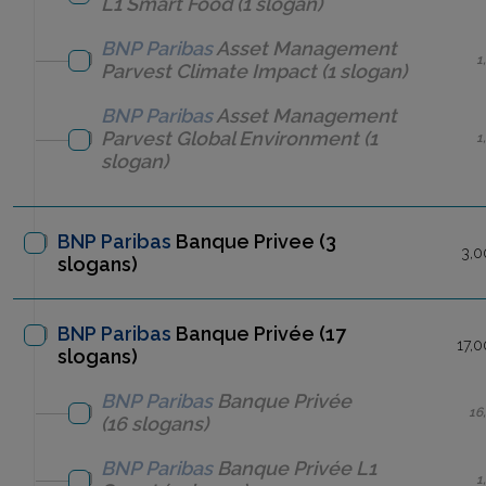
L1 Smart Food
(1 slogan)
BNP Paribas
Asset Management
1
Parvest Climate Impact
(1 slogan)
BNP Paribas
Asset Management
Parvest Global Environment
(1
1
slogan)
BNP Paribas
Banque Privee
(3
3,0
slogans)
BNP Paribas
Banque Privée (17
17,
slogans)
BNP Paribas
Banque Privée
16
(16 slogans)
BNP Paribas
Banque Privée
L1
1