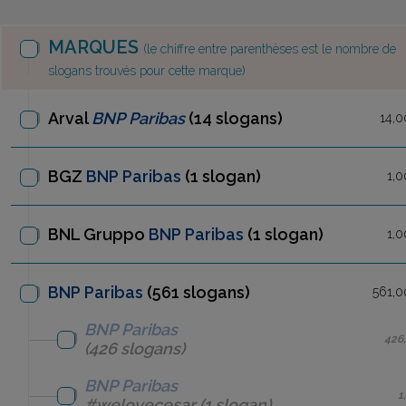
MARQUES
(le chiffre entre parenthèses est le nombre de
slogans trouvés pour cette marque)
Arval
BNP Paribas
(14 slogans)
14,0
BGZ
BNP Paribas
(1 slogan)
1,0
BNL Gruppo
BNP Paribas
(1 slogan)
1,0
BNP Paribas
(561 slogans)
561,0
BNP Paribas
426
(426 slogans)
BNP Paribas
1
#welovecesar
(1 slogan)