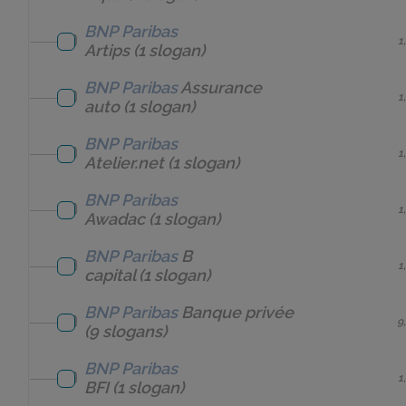
BNP Paribas
1
Artips
(1 slogan)
BNP Paribas
Assurance
1
auto
(1 slogan)
BNP Paribas
1
Atelier.net
(1 slogan)
BNP Paribas
1
Awadac
(1 slogan)
BNP Paribas
B
1
capital
(1 slogan)
BNP Paribas
Banque privée
9
(9 slogans)
BNP Paribas
1
BFI
(1 slogan)