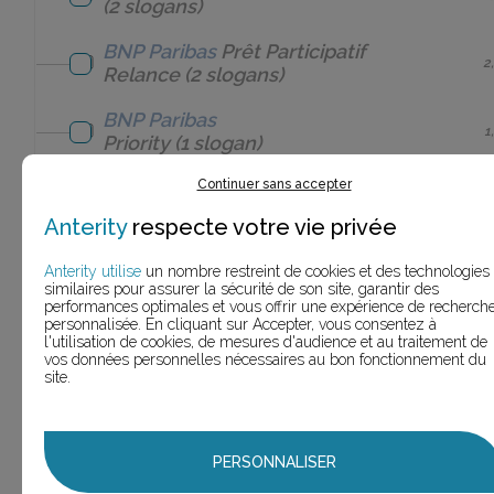
(2 slogans)
BNP Paribas
Prêt Participatif
2
Relance
(2 slogans)
BNP Paribas
1
Priority
(1 slogan)
BNP Paribas
Privalto
Continuer sans accepter
9
(9 slogans)
Anterity
respecte votre vie privée
BNP Paribas
Produits
1
Anterity utilise
un nombre restreint de cookies et des technologies
obligataires
(1 slogan)
similaires pour assurer la sécurité de son site, garantir des
performances optimales et vous offrir une expérience de recherch
BNP Paribas
Provisio
personnalisée. En cliquant sur Accepter, vous consentez à
2
l'utilisation de cookies, de mesures d'audience et au traitement de
(2 slogans)
vos données personnelles nécessaires au bon fonctionnement du
site.
BNP Paribas
Réponses
1
immédiates
(1 slogan)
BNP Paribas
rêve aux
PERSONNALISER
1
lettres
(1 slogan)