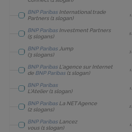
BNP Paribas
International trade
1
Partners
(1 slogan)
BNP Paribas
Investment Partners
5
(5 slogans)
BNP Paribas
Jump
3
(3 slogans)
BNP Paribas
L'agence sur Internet
1
de
BNP Paribas
(1 slogan)
BNP Paribas
1
L'Atelier
(1 slogan)
BNP Paribas
La NET Agence
2
(2 slogans)
BNP Paribas
Lancez
1
vous
(1 slogan)