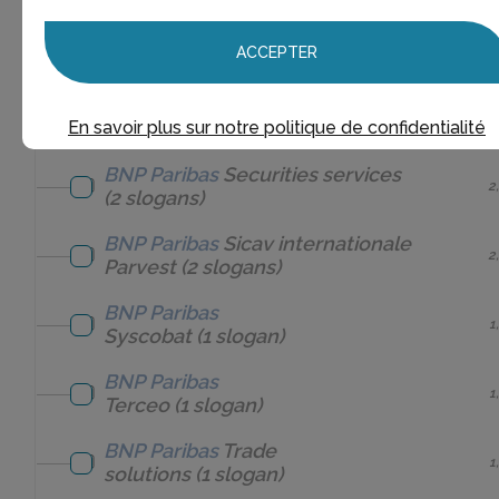
BNP Paribas
RV en
1
ACCEPTER
48H
(1 slogan)
BNP Paribas
1
Sealock
(1 slogan)
En savoir plus sur notre politique de confidentialité
BNP Paribas
Securities services
2
(2 slogans)
BNP Paribas
Sicav internationale
2
Parvest
(2 slogans)
BNP Paribas
1
Syscobat
(1 slogan)
BNP Paribas
1
Terceo
(1 slogan)
BNP Paribas
Trade
1
solutions
(1 slogan)