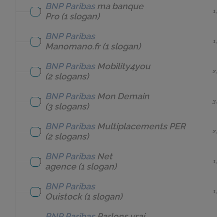
BNP Paribas
ma banque
1
Pro
(1 slogan)
BNP Paribas
1
Manomano.fr
(1 slogan)
BNP Paribas
Mobility4you
2
(2 slogans)
BNP Paribas
Mon Demain
3
(3 slogans)
BNP Paribas
Multiplacements PER
2
(2 slogans)
BNP Paribas
Net
1
agence
(1 slogan)
BNP Paribas
1
Ouistock
(1 slogan)
BNP Paribas
Parlons vrai