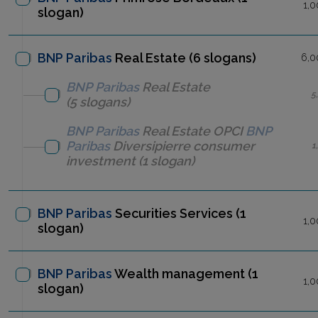
1,0
slogan)
BNP Paribas
Real Estate (6 slogans)
6,0
BNP Paribas
Real Estate
5
(5 slogans)
BNP Paribas
Real Estate
OPCI
BNP
Paribas
Diversipierre consumer
1
investment
(1 slogan)
BNP Paribas
Securities Services
(1
1,0
slogan)
BNP Paribas
Wealth management
(1
1,0
slogan)