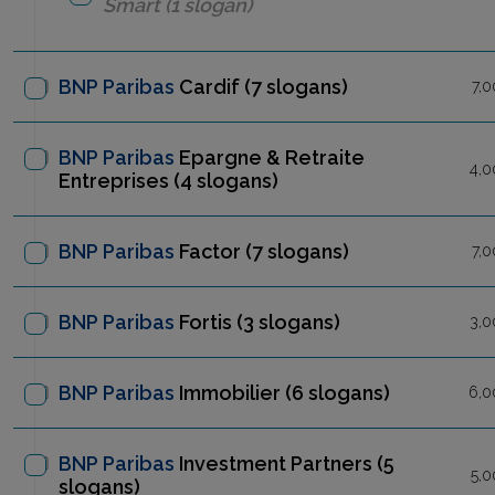
Smart
(1 slogan)
BNP Paribas
Cardif
(7 slogans)
7,0
BNP Paribas
Epargne & Retraite
4,0
Entreprises
(4 slogans)
BNP Paribas
Factor
(7 slogans)
7,0
BNP Paribas
Fortis
(3 slogans)
3,0
BNP Paribas
Immobilier
(6 slogans)
6,0
BNP Paribas
Investment Partners (5
5,0
slogans)