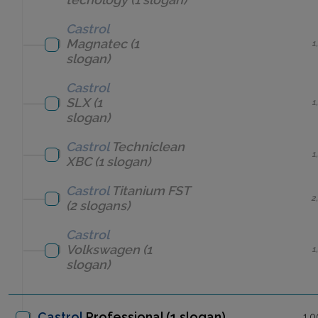
Castrol
Magnatec
(1
1
slogan)
Castrol
SLX
(1
1
slogan)
Castrol
Techniclean
1
XBC
(1 slogan)
Castrol
Titanium FST
2
(2 slogans)
Castrol
Volkswagen
(1
1
slogan)
Castrol
Professional
(1 slogan)
1,0