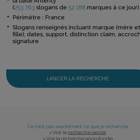
la base Anterity
(
253 763
slogans de
52 188
marques à ce jour)
Périmètre : France
Slogans renseignés incluant marque (mère e
fille), dates, support, distinction claim, accroc
signature
LANCER LA RECHERCHE
Ce n’est pas exactement ce que je recherche
> Voir la
recherche rapide
> Voir la
recherche approfondie