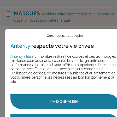
MARQUES
(le chiffre entre parenthèses est le nombre de
slogans trouvés pour cette marque)
Cdiscount
(185 slogans)
185,0
Continuer sans accepter
Cdiscount
Anterity
respecte votre vie privée
177
(177 slogans)
Anterity utilise
un nombre restreint de cookies et des technologies
Cdiscount
24h
similaires pour assurer la sécurité de son site, garantir des
1
performances optimales et vous offrir une expérience de recherch
Chrono
(1 slogan)
personnalisée. En cliquant sur Accepter, vous consentez à
l'utilisation de cookies, de mesures d'audience et au traitement de
Cdiscount
Acer Swift
vos données personnelles nécessaires au bon fonctionnement du
1
site.
3
(1 slogan)
Cdiscount
1
Carte
(1 slogan)
PERSONNALISER
Cdiscount
Intel Core
1
i7
(1 slogan)