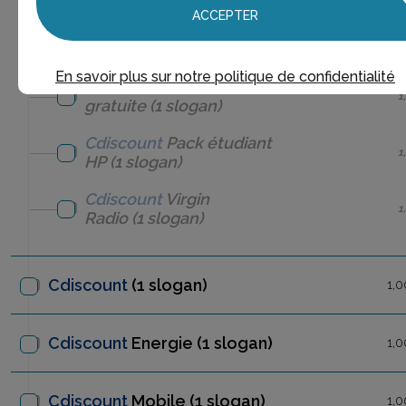
ACCEPTER
Cdiscount
L'école des
1
Princesses
(1 slogan)
En savoir plus sur notre politique de confidentialité
Cdiscount
Livraison
1
gratuite
(1 slogan)
Cdiscount
Pack étudiant
1
HP
(1 slogan)
Cdiscount
Virgin
1
Radio
(1 slogan)
Cdiscount
(1 slogan)
1,0
Cdiscount
Energie
(1 slogan)
1,0
Cdiscount
Mobile
(1 slogan)
1,0