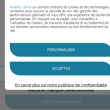
> Voir la
recherche rapide
> Voir la
recherche approfondie
Anterity utilise
un nombre restreint de cookies et des technologies
similaires pour assurer la sécurité de son site, garantir des
> Voir la
recherche personnalisée
performances optimales et vous offrir une expérience de recherch
personnalisée. En cliquant sur Accepter, vous consentez à
l'utilisation de cookies, de mesures d'audience et au traitement de
vos données personnelles nécessaires au bon fonctionnement du
site.
UNE QUESTION ?
ÉCHANGEONS
PERSONNALISER
ACCEPTER
1
marque
trouvée
En savoir plus sur notre politique de confidentialité
Aucune marque sélectionnée
AJOUTER AU PANIER