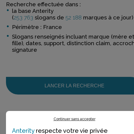
Recherche effectuée dans :
la base Anterity
(
253 763
slogans de
52 188
marques à ce jour)
Périmètre : France
Slogans renseignés incluant marque (mère e
fille), dates, support, distinction claim, accroc
signature
LANCER LA RECHERCHE
Continuer sans accepter
Anterity
respecte votre vie privée
Ce n’est pas exactement ce que je recherche