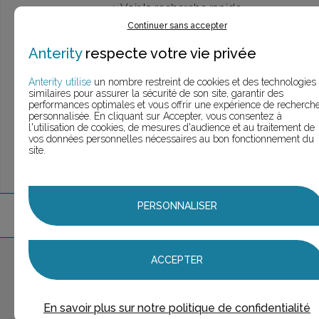
> Voir la
recherche rapide
> Voir la
recherche approfondie
Continuer sans accepter
> Voir la
recherche personnalisée
Anterity
respecte votre vie privée
Anterity utilise
un nombre restreint de cookies et des technologies
similaires pour assurer la sécurité de son site, garantir des
UNE QUESTION ?
performances optimales et vous offrir une expérience de recherch
ÉCHANGEONS
personnalisée. En cliquant sur Accepter, vous consentez à
l'utilisation de cookies, de mesures d'audience et au traitement de
vos données personnelles nécessaires au bon fonctionnement du
site.
PERSONNALISER
3
marque
s
trouvée
s
Aucune marque sélectionnée
ACCEPTER
AJOUTER AU PANIER
En savoir plus sur notre politique de confidentialité