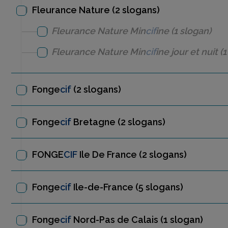
Fleurance Nature (2 slogans)
Fleurance Nature
Min
cif
ine
(1 slogan)
Fleurance Nature
Min
cif
ine jour et nuit
(1
Fonge
cif
(2 slogans)
Fonge
cif
Bretagne
(2 slogans)
FONGE
CIF
Ile De France
(2 slogans)
Fonge
cif
Ile-de-France
(5 slogans)
Fonge
cif
Nord-Pas de Calais
(1 slogan)