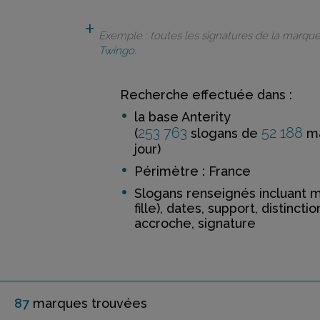
Exemple : toutes les signatures de la marqu
Twingo
.
Recherche effectuée dans :
la base Anterity
253 763
52 188
(
slogans de
ma
jour)
Périmètre : France
Slogans renseignés incluant 
fille), dates, support, distinctio
accroche, signature
87
marque
s
trouvée
s