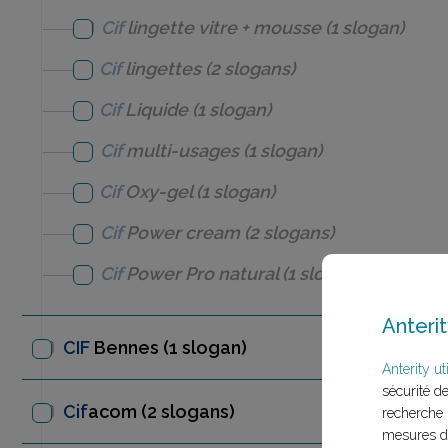
Cif
lingette vitre + mousse
(1 slogan)
Cif
lingettes
(2 slogans)
Cif
Liquide
(1 slogan)
Cif
multi-usages
(1 slogan)
Cif
Oxy-gel
(1 slogan)
Cif
Power cream
(2 slogans)
Cif
Power Pro natural
(1 slogan)
Anterit
CIF
Bennes
(1 slogan)
Anterity uti
sécurité d
Cif
acom
(2 slogans)
recherche 
mesures d'