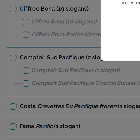
fonctionne
Cif
freo Bona (19 slogans)
Cif
freo Bona
(18 slogans)
Cif
freo Bona
Portes Kazed
(1 slogan)
Comptoir Sud Pa
cif
ique (2 slogans)
Comptoir Sud Pa
cif
ique
(1 slogan)
Comptoir Sud Pa
cif
ique
Tropical Sunset
(
Costa
Crevettes Du Pa
cif
ique frozen
(1 sloga
Fama
Pa
cif
ic
(1 slogan)