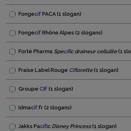
Fonge
cif
PACA
(1 slogan)
Fonge
cif
Rhône Alpes
(2 slogans)
Forté Pharma
Spe
cif
ic draineur cellulite
(1 sl
Fraise Label Rouge
Cif
lorette
(1 slogan)
Groupe
CIF
(1 slogan)
Idma
cif
.fr
(2 slogans)
Jakks Pa
cif
ic
Disney Princess
(1 slogan)