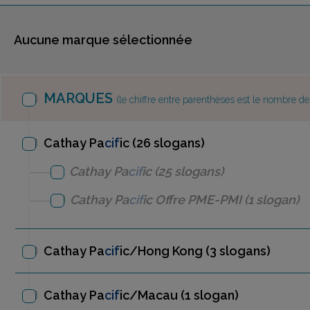
Aucune marque sélectionnée
MARQUES
(le chiffre entre parenthèses est le nombre d
Cathay Pa
cif
ic (26 slogans)
Cathay Pa
cif
ic
(25 slogans)
Cathay Pa
cif
ic
Offre PME-PMI
(1 slogan)
Cathay Pa
cif
ic/Hong Kong
(3 slogans)
Cathay Pa
cif
ic/Macau
(1 slogan)