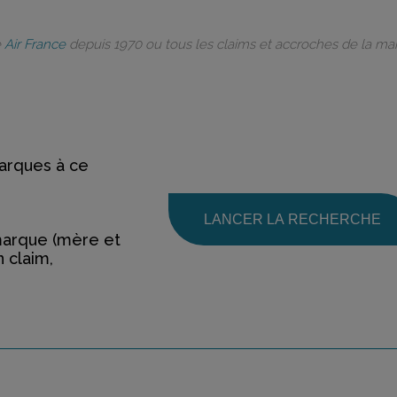
e
Air France
depuis 1970 ou tous les claims et accroches de la m
rques à ce
LANCER LA RECHERCHE
marque (mère et
n claim,