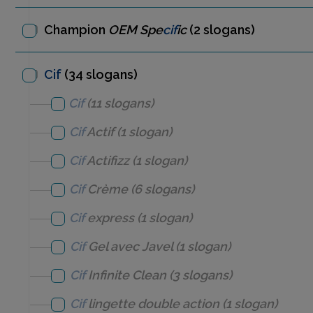
Champion
OEM Spe
cif
ic
(2 slogans)
Cif
(34 slogans)
Cif
(11 slogans)
Cif
Actif
(1 slogan)
Cif
Actifizz
(1 slogan)
Cif
Crème
(6 slogans)
Cif
express
(1 slogan)
Cif
Gel avec Javel
(1 slogan)
Cif
Infinite Clean
(3 slogans)
Cif
lingette double action
(1 slogan)