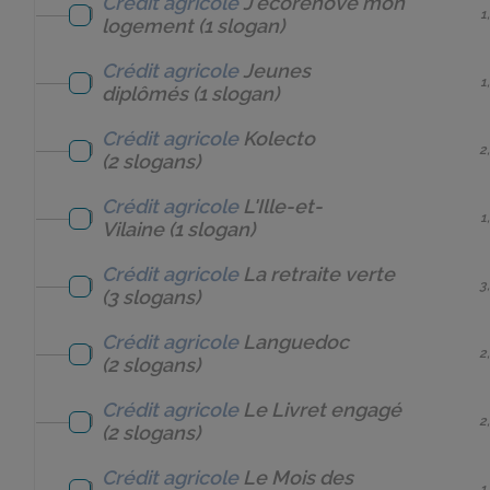
Crédit agricole
J'écorénove mon
1
logement
(1 slogan)
Crédit agricole
Jeunes
1
diplômés
(1 slogan)
Crédit agricole
Kolecto
2
(2 slogans)
Crédit agricole
L'Ille-et-
1
Vilaine
(1 slogan)
Crédit agricole
La retraite verte
3
(3 slogans)
Crédit agricole
Languedoc
2
(2 slogans)
Crédit agricole
Le Livret engagé
2
(2 slogans)
Crédit agricole
Le Mois des
1