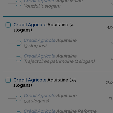
Crédit Agricole
Anjou Maine
1
Youzful
(1 slogan)
Credit Agricole
Aquitaine (4
4,0
slogans)
Credit Agricole
Aquitaine
3
(3 slogans)
Credit Agricole
Aquitaine
1
Trajectoires patrimoine
(1 slogan)
Crédit Agricole
Aquitaine (75
75,0
slogans)
Crédit Agricole
Aquitaine
73
(73 slogans)
Crédit Agricole
Aquitaine
Réforme