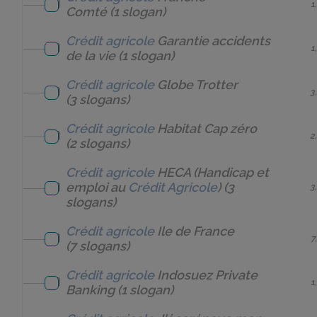
1
Comté
(1 slogan)
Crédit agricole
Garantie accidents
1
de la vie
(1 slogan)
Crédit agricole
Globe Trotter
3
(3 slogans)
Crédit agricole
Habitat Cap zéro
2
(2 slogans)
Crédit agricole
HECA (Handicap et
emploi au
Crédit Agricole
)
(3
3
slogans)
Crédit agricole
Ile de France
7
(7 slogans)
Crédit agricole
Indosuez Private
1
Banking
(1 slogan)