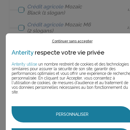
Crédit agricole
Mozaïc
1
Black
(1 slogan)
Crédit agricole
Mozaic M6
2
(2 slogans)
Continuer sans accepter
Crédit agricole
Mozaïc
1
M6
(1 slogan)
Anterity
respecte votre vie privée
Crédit agricole
MX-
1
Anterity utilise
un nombre restreint de cookies et des technologies
5
(1 slogan)
similaires pour assurer la sécurité de son site, garantir des
performances optimales et vous offrir une expérience de recherch
Crédit agricole
personnalisée. En cliquant sur Accepter, vous consentez à
1
l'utilisation de cookies, de mesures d'audience et au traitement de
Nice
(1 slogan)
vos données personnelles nécessaires au bon fonctionnement du
site.
Crédit agricole
Nord de France
5
(5 slogans)
Crédit agricole
Normandie
PERSONNALISER
2
(2 slogans)