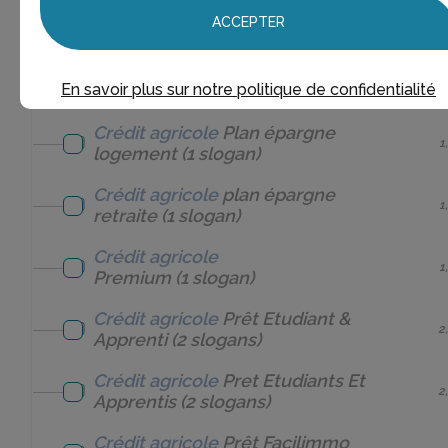
Crédit agricole
Nouvelle Vie
1
ACCEPTER
Jeune Actif
(1 slogan)
Crédit agricole
Plan Epargne
5
En savoir plus sur notre politique de confidentialité
Logement
(5 slogans)
Crédit agricole
Plan épargne
1
logement
(1 slogan)
Crédit agricole
plan épargne
1
retraite
(1 slogan)
Crédit agricole
1
Premium
(1 slogan)
Crédit agricole
Prêt Etudiant &
2
Apprenti
(2 slogans)
Crédit agricole
Pret Etudiants Et
2
Apprentis
(2 slogans)
Crédit agricole
Prêt Facilimmo