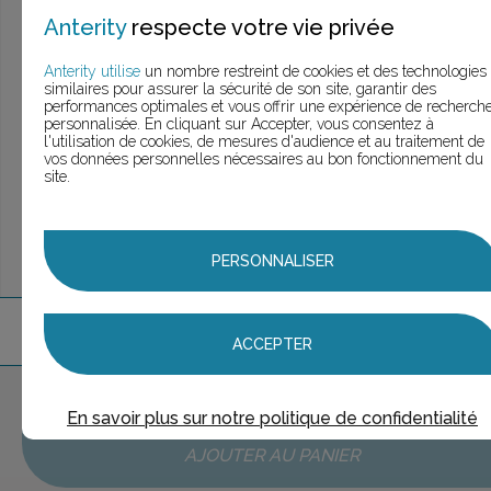
> Voir la
recherche rapide
Anterity
respecte votre vie privée
> Voir la
recherche approfondie
> Voir la
recherche personnalisée
Anterity utilise
un nombre restreint de cookies et des technologies
similaires pour assurer la sécurité de son site, garantir des
performances optimales et vous offrir une expérience de recherch
personnalisée. En cliquant sur Accepter, vous consentez à
l'utilisation de cookies, de mesures d'audience et au traitement de
UNE QUESTION ?
vos données personnelles nécessaires au bon fonctionnement du
ÉCHANGEONS
site.
PERSONNALISER
2
marque
s
trouvée
s
ACCEPTER
Aucune marque sélectionnée
En savoir plus sur notre politique de confidentialité
AJOUTER AU PANIER