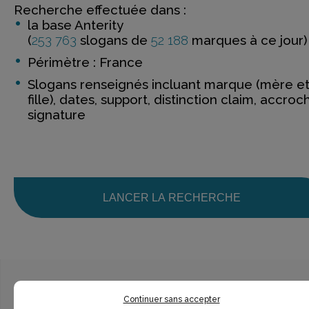
Recherche effectuée dans :
la base Anterity
(
253 763
slogans de
52 188
marques à ce jour)
Périmètre : France
Slogans renseignés incluant marque (mère e
fille), dates, support, distinction claim, accroc
signature
LANCER LA RECHERCHE
Continuer sans accepter
Ce n’est pas exactement ce que je recherche