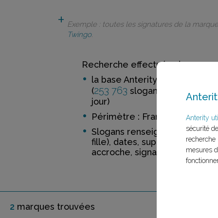
Exemple : toutes les signatures de la marqu
Twingo
.
Recherche effectuée dans :
la base Anterity
253 763
52 188
(
slogans de
ma
Anterit
jour)
Périmètre : France
Anterity uti
sécurité d
Slogans renseignés incluant 
recherche 
fille), dates, support, distinctio
mesures d'
accroche, signature
fonctionne
2
marque
s
trouvée
s