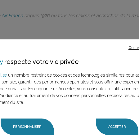
e
Air France
depuis 1970 ou tous les claims et accroches de la m
Conti
rques à ce
y
respecte votre vie privée
lise
un nombre restreint de cookies et des technologies similaires pour a
LANCER LA RECHERCHE
e son site, garantir des performances optimales et vous offrir une expérie
marque (mère et
personnalisée. En cliquant sur Accepter, vous consentez à l'utilisation de 
n claim,
audience et au traitement de vos données personnelles nécessaires au 
ment du site.
PERSONNALISER
ACCEPTER