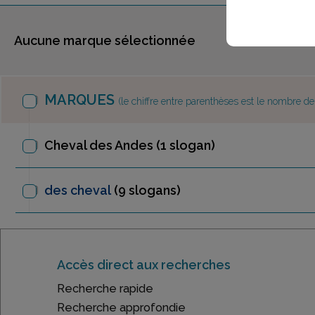
Aucune marque sélectionnée
MARQUES
(le chiffre entre parenthèses est le nombre d
Cheval des Andes
(1 slogan)
des cheval
(9 slogans)
Accès direct aux recherches
Recherche rapide
Recherche approfondie