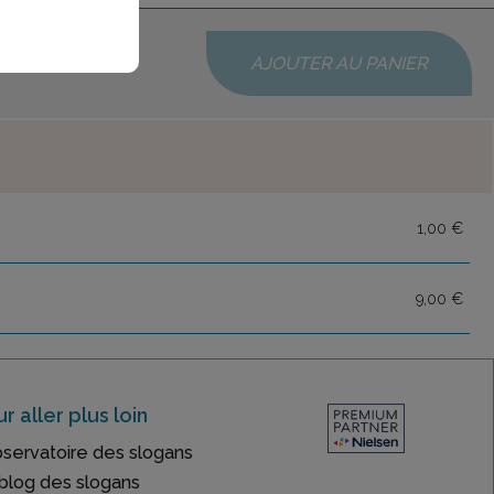
AJOUTER AU PANIER
1,00 €
9,00 €
r aller plus loin
bservatoire des slogans
blog des slogans