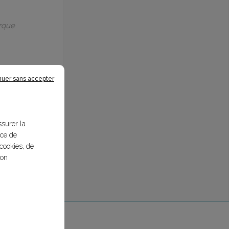
arque
nuer sans accepter
ssurer la
nce de
cookies, de
bon