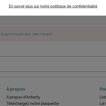
En savoir plus sur notre politique de confidentialité
e slogans trouvés pour cette marque)
À propos
Pou
À propos d'Anterity
L'o
Téléchargez notre plaquette
Le 