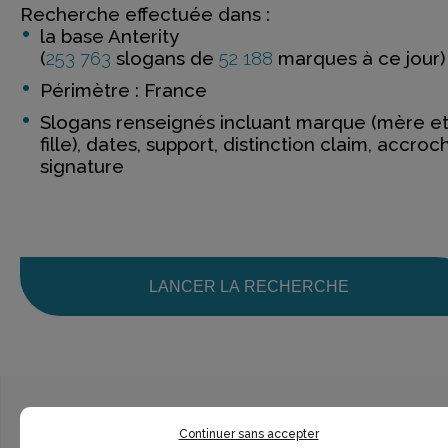
Recherche effectuée dans :
la base Anterity
(
253 763
slogans de
52 188
marques à ce jour)
Périmètre : France
Slogans renseignés incluant marque (mère e
fille), dates, support, distinction claim, accroc
signature
LANCER LA RECHERCHE
Continuer sans accepter
Ce n’est pas exactement ce que je recherche