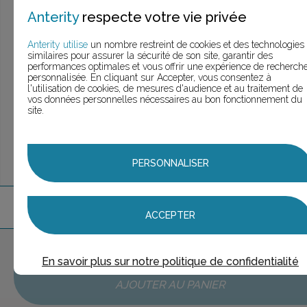
> Voir la
recherche rapide
Anterity
respecte votre vie privée
> Voir la
recherche approfondie
> Voir la
recherche personnalisée
Anterity utilise
un nombre restreint de cookies et des technologies
similaires pour assurer la sécurité de son site, garantir des
performances optimales et vous offrir une expérience de recherch
personnalisée. En cliquant sur Accepter, vous consentez à
l'utilisation de cookies, de mesures d'audience et au traitement de
UNE QUESTION ?
vos données personnelles nécessaires au bon fonctionnement du
ÉCHANGEONS
site.
PERSONNALISER
2
marque
s
trouvée
s
ACCEPTER
Aucune marque sélectionnée
En savoir plus sur notre politique de confidentialité
AJOUTER AU PANIER