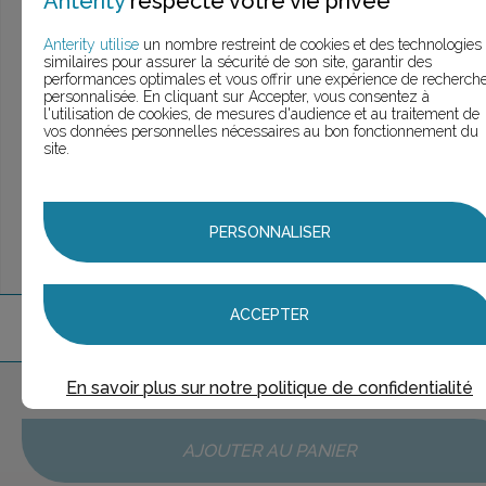
Anterity
respecte votre vie privée
> Voir la
recherche rapide
> Voir la
recherche approfondie
Anterity utilise
un nombre restreint de cookies et des technologies
> Voir la
recherche personnalisée
similaires pour assurer la sécurité de son site, garantir des
performances optimales et vous offrir une expérience de recherch
personnalisée. En cliquant sur Accepter, vous consentez à
l'utilisation de cookies, de mesures d'audience et au traitement de
vos données personnelles nécessaires au bon fonctionnement du
site.
UNE QUESTION ?
ÉCHANGEONS
PERSONNALISER
ACCEPTER
1
marque
trouvée
En savoir plus sur notre politique de confidentialité
Aucune marque sélectionnée
AJOUTER AU PANIER