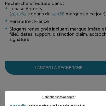
Recherche effectuée dans :
la base Anterity
(
253 763
slogans de
52 188
marques à ce jour)
Périmètre : France
Slogans renseignés incluant marque (mère e
fille), dates, support, distinction claim, accroc
signature
LANCER LA RECHERCHE
Continuer sans accepter
Ce n’est pas exactement ce que je recherche