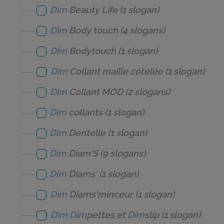
Dim
Beauty Life
(1 slogan)
Dim
Body touch
(4 slogans)
Dim
Bodytouch
(1 slogan)
Dim
Collant maille côtelée
(1 slogan)
Dim
Collant MOD
(2 slogans)
Dim
collants
(1 slogan)
Dim
Dentelle
(1 slogan)
Dim
Diam'S
(9 slogans)
Dim
Diams'
(1 slogan)
Dim
Diams'minceur
(1 slogan)
Dim
Dim
pettes et
Dim
slip
(1 slogan)