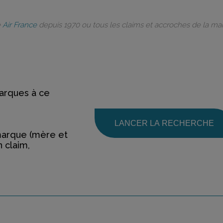
e
Air France
depuis 1970 ou tous les claims et accroches de la m
rques à ce
LANCER LA RECHERCHE
marque (mère et
n claim,