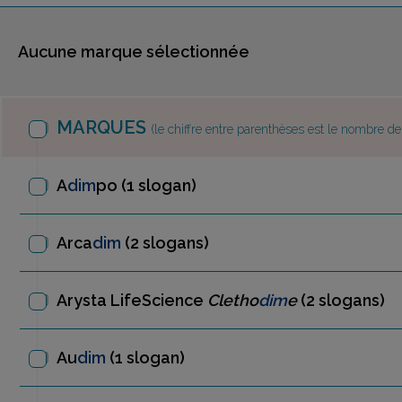
Aucune marque sélectionnée
MARQUES
(le chiffre entre parenthèses est le nombre d
A
dim
po
(1 slogan)
Arca
dim
(2 slogans)
Arysta LifeScience
Cletho
dim
e
(2 slogans)
Au
dim
(1 slogan)