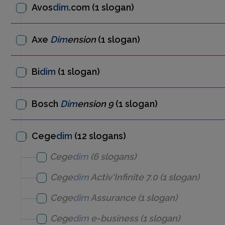
Avos
dim
.com
(1 slogan)
Axe
Dim
ension
(1 slogan)
Bi
dim
(1 slogan)
Bosch
Dim
ension 9
(1 slogan)
Cege
dim
(12 slogans)
Cege
dim
(6 slogans)
Cege
dim
Activ'Infinite 7.0
(1 slogan)
Cege
dim
Assurance
(1 slogan)
Cege
dim
e-business
(1 slogan)