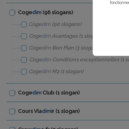
fonctionne
Coge
dim
(96 slogans)
Coge
dim
(90 slogans)
Coge
dim
Avantages
(1 slogan)
Coge
dim
Bon Plan
(3 slogans)
Coge
dim
Conditions exceptionnelles
(1 s
Coge
dim
M2
(1 slogan)
Coge
dim
Club
(1 slogan)
Cours Vla
dim
ir
(1 slogan)