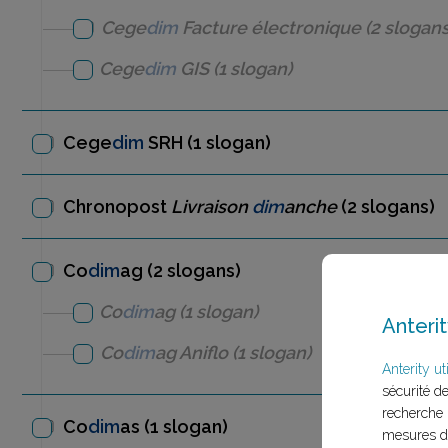
Cege
dim
Facture électronique
(2 slogans
Cege
dim
GIS
(1 slogan)
Cege
dim
SRH
(1 slogan)
Chronopost
Livraison
dim
anche
(2 slogans)
Co
dim
ag (2 slogans)
Co
dim
ag
(1 slogan)
Anterit
Co
dim
ag
Aniflo
(1 slogan)
Anterity uti
sécurité d
recherche 
Co
dim
as
(1 slogan)
mesures d'