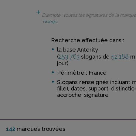
Exemple : toutes les signatures de la marqu
Twingo
.
Recherche effectuée dans :
la base Anterity
253 763
52 188
(
slogans de
ma
jour)
Périmètre : France
Slogans renseignés incluant 
fille), dates, support, distinctio
accroche, signature
142
marque
s
trouvée
s