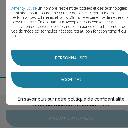
> Voir la
recherche rapide
> Voir la
recherche approfondie
Anterity utilise
un nombre restreint de cookies et des technologies
similaires pour assurer la sécurité de son site, garantir des
> Voir la
recherche personnalisée
performances optimales et vous offrir une expérience de recherch
personnalisée. En cliquant sur Accepter, vous consentez à
l'utilisation de cookies, de mesures d'audience et au traitement de
vos données personnelles nécessaires au bon fonctionnement du
site.
UNE QUESTION ?
ÉCHANGEONS
PERSONNALISER
ACCEPTER
1
marque
trouvée
En savoir plus sur notre politique de confidentialité
Aucune marque sélectionnée
AJOUTER AU PANIER