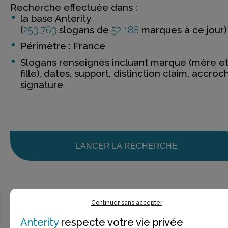
Recherche effectuée dans :
la base Anterity
(
253 763
slogans de
52 188
marques à ce jour)
Périmètre : France
Slogans renseignés incluant marque (mère e
fille), dates, support, distinction claim, accroc
signature
LANCER LA RECHERCHE
Continuer sans accepter
Anterity
respecte votre vie privée
Ce n’est pas exactement ce que je recherche