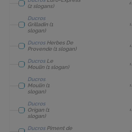
2
(2 slogans)
Ducros
Grilladin
(1
1
slogan)
Ducros
Herbes De
1
Provende
(1 slogan)
Ducros
Le
1
Moulin
(1 slogan)
Ducros
Moulin
(1
1
slogan)
Ducros
Origan
(1
1
slogan)
Ducros
Piment de
1