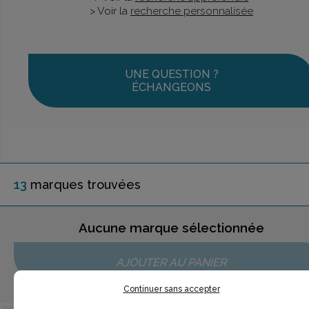
> Voir la
recherche personnalisée
UNE QUESTION ?
ÉCHANGEONS
13
marque
s
trouvée
s
Aucune marque sélectionnée
AJOUTER AU PANIER
Continuer sans accepter