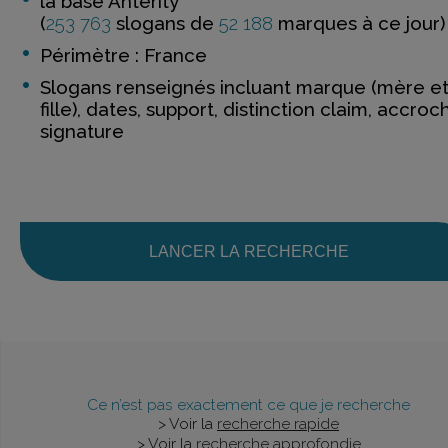
la base Anterity
(
253 763
slogans de
52 188
marques à ce jour)
Périmètre : France
Slogans renseignés incluant marque (mère e
fille), dates, support, distinction claim, accroc
signature
LANCER LA RECHERCHE
Ce n’est pas exactement ce que je recherche
> Voir la
recherche rapide
> Voir la
recherche approfondie