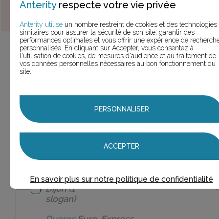
Anterity
respecte votre vie privée
MARQUES
(le chiffre entre parenthèses est le nombre de
slogans trouvés pour cette marque)
Anterity utilise
un nombre restreint de cookies et des technologies
similaires pour assurer la sécurité de son site, garantir des
performances optimales et vous offrir une expérience de recherch
Ducros
(40 slogans)
40,0
personnalisée. En cliquant sur Accepter, vous consentez à
l'utilisation de cookies, de mesures d'audience et au traitement de
vos données personnelles nécessaires au bon fonctionnement du
Ducros
site.
(28
28
slogans)
Ducros
PERSONNALISER
Bio
(1
1
slogan)
ACCEPTER
Ducros
Cook
1
Art
(1 slogan)
Ducros
En savoir plus sur notre politique de confidentialité
Dijon
(1
1
slogan)
Ducros
Euro-Express