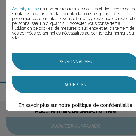
> Voir la
recherche rapide
> Voir la
recherche approfondie
Anterity utilise
un nombre restreint de cookies et des technologies
similaires pour assurer la sécurité de son site, garantir des
> Voir la
recherche personnalisée
performances optimales et vous offrir une expérience de recherch
personnalisée. En cliquant sur Accepter, vous consentez à
l'utilisation de cookies, de mesures d'audience et au traitement de
vos données personnelles nécessaires au bon fonctionnement du
site.
UNE QUESTION ?
ÉCHANGEONS
PERSONNALISER
ACCEPTER
1
marque
trouvée
En savoir plus sur notre politique de confidentialité
Aucune marque sélectionnée
AJOUTER AU PANIER