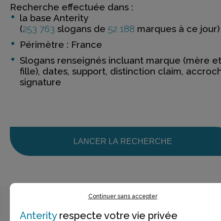
Recherche effectuée dans :
la base Anterity
(
253 763
slogans de
52 188
marques à ce jour)
Périmètre : France
Slogans renseignés incluant marque (mère e
fille), dates, support, distinction claim, accroc
signature
LANCER LA RECHERCHE
Continuer sans accepter
Anterity
respecte votre vie privée
Ce n’est pas exactement ce que je recherche