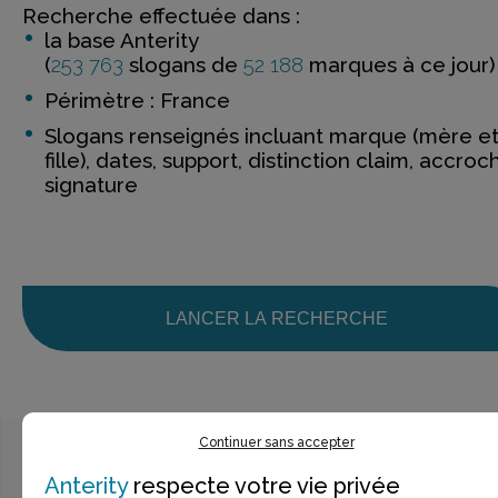
Recherche effectuée dans :
la base Anterity
(
253 763
slogans de
52 188
marques à ce jour)
Périmètre : France
Slogans renseignés incluant marque (mère e
fille), dates, support, distinction claim, accroc
signature
LANCER LA RECHERCHE
Continuer sans accepter
Anterity
respecte votre vie privée
Ce n’est pas exactement ce que je recherche