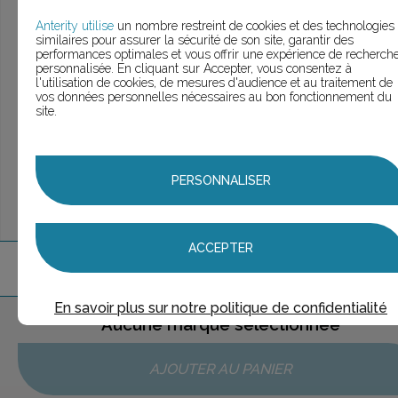
> Voir la
recherche rapide
> Voir la
recherche approfondie
Anterity utilise
un nombre restreint de cookies et des technologies
similaires pour assurer la sécurité de son site, garantir des
> Voir la
recherche personnalisée
performances optimales et vous offrir une expérience de recherch
personnalisée. En cliquant sur Accepter, vous consentez à
l'utilisation de cookies, de mesures d'audience et au traitement de
vos données personnelles nécessaires au bon fonctionnement du
site.
UNE QUESTION ?
ÉCHANGEONS
PERSONNALISER
ACCEPTER
1
marque
trouvée
En savoir plus sur notre politique de confidentialité
Aucune marque sélectionnée
AJOUTER AU PANIER