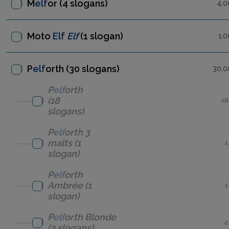
M
elf
or
(4 slogans)
4,0
Moto
Elf
Elf
(1 slogan)
1,0
P
elf
orth (30 slogans)
30,0
P
elf
orth
(18
18
slogans)
P
elf
orth
3
malts
(1
1
slogan)
P
elf
orth
Ambrée
(1
1
slogan)
P
elf
orth
Blonde
2
(2 slogans)