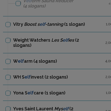
V
elf
orm
Sauna Reducer
4
(4 slogans)
Vitry
Boost s
elf
-tanning
(1 slogan)
1,0
Weight Watchers
Les S
elf
ies
(2
2,0
slogans)
W
elf
arm
(4 slogans)
4,0
WH S
elf
invest
(2 slogans)
2,0
Yona S
elf
care
(1 slogan)
1,0
Yves Saint Laurent
Mys
elf
(2