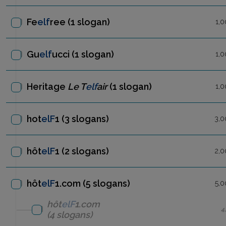
Fe
elf
ree
(1 slogan)
1,0
Gu
elf
ucci
(1 slogan)
1,0
Heritage
Le T
elf
air
(1 slogan)
1,0
hot
elF
1
(3 slogans)
3,0
hôt
elF
1
(2 slogans)
2,0
hôt
elF
1.com (5 slogans)
5,0
hôt
elF
1.com
4
(4 slogans)