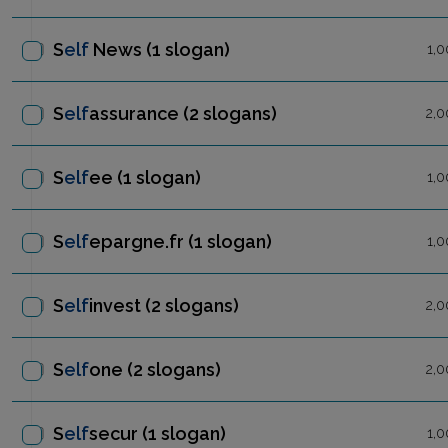
S
elf
News
(1 slogan)
1,0
S
elf
assurance
(2 slogans)
2,0
S
elf
ee
(1 slogan)
1,0
S
elf
epargne.fr
(1 slogan)
1,0
S
elf
invest
(2 slogans)
2,0
S
elf
one
(2 slogans)
2,0
S
elf
secur
(1 slogan)
1,0