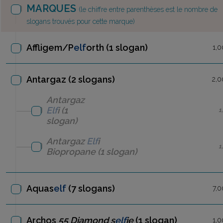
MARQUES
(le chiffre entre parenthèses est le nombre de
slogans trouvés pour cette marque)
Affligem/P
elf
orth
(1 slogan)
1,0
Antargaz (2 slogans)
2,0
Antargaz
Elf
i
(1
1
slogan)
Antargaz
Elf
i
1
Biopropane
(1 slogan)
Aquas
elf
(7 slogans)
7,0
Archos
55 Diamond s
elf
ie
(1 slogan)
1,0