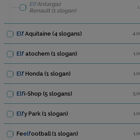
Elf
Antargaz
1
Renault
(1 slogan)
Elf
Aquitaine
(4 slogans)
4,0
Elf
atochem
(1 slogan)
1,0
Elf
Honda
(1 slogan)
1,0
Elf
i-Shop
(5 slogans)
5,0
Elf
y Park
(1 slogan)
1,0
Fe
elf
ootball
(1 slogan)
1,0