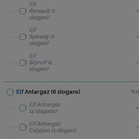
Elf
Renault
(1
1
slogan)
Elf
Speedy
(1
1
slogan)
Elf
Styr
elf
(1
1
slogan)
Elf
Antargaz (6 slogans)
6,0
Elf
Antargaz
4
(4 slogans)
Elf
Antargaz
1
Calypso
(1 slogan)