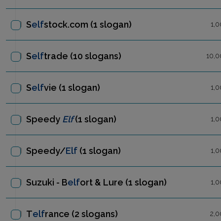
S
elf
stock.com
(1 slogan)
1,0
S
elf
trade
(10 slogans)
10,0
S
elf
vie
(1 slogan)
1,0
Speedy
Elf
(1 slogan)
1,0
Speedy/
Elf
(1 slogan)
1,0
Suzuki - B
elf
ort & Lure
(1 slogan)
1,0
T
elf
rance
(2 slogans)
2,0