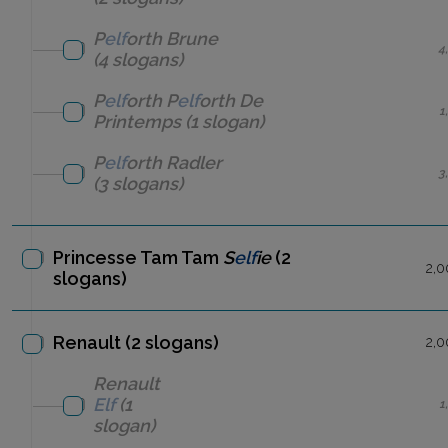
P
elf
orth
Brune
4
(4 slogans)
P
elf
orth
P
elf
orth De
1
Printemps
(1 slogan)
P
elf
orth
Radler
3
(3 slogans)
Princesse Tam Tam
S
elf
ie
(2
2,0
slogans)
Renault (2 slogans)
2,0
Renault
Elf
(1
1
slogan)