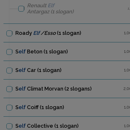
Renault
Elf
1
Antargaz
(1 slogan)
Roady
Elf
/Esso
(1 slogan)
1,0
S
elf
Beton
(1 slogan)
1,0
S
elf
Car
(1 slogan)
1,0
S
elf
Climat Morvan
(2 slogans)
2,0
S
elf
Coiff
(1 slogan)
1,0
S
elf
Collective
(1 slogan)
1,0