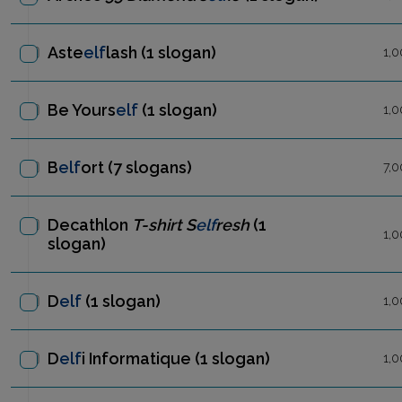
Aste
elf
lash
(1 slogan)
1,0
Be Yours
elf
(1 slogan)
1,0
B
elf
ort
(7 slogans)
7,0
Decathlon
T-shirt S
elf
resh
(1
1,0
slogan)
D
elf
(1 slogan)
1,0
D
elf
i Informatique
(1 slogan)
1,0