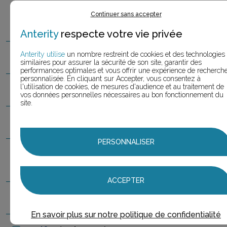
hôt
elF
1.com
Groupe
Continuer sans accepter
1
Accor
(1 slogan)
Anterity
respecte votre vie privée
Anterity utilise
un nombre restreint de cookies et des technologies
Iconic S
elf
ie Studio
(2 slogans)
2,0
similaires pour assurer la sécurité de son site, garantir des
performances optimales et vous offrir une expérience de recherch
personnalisée. En cliquant sur Accepter, vous consentez à
l'utilisation de cookies, de mesures d'audience et au traitement de
Imps &
Elf
s
(2 slogans)
2,0
vos données personnelles nécessaires au bon fonctionnement du
site.
K
elf
ormation.com
(5 slogans)
5,0
PERSONNALISER
Le Conseil Général du territoire de
1,0
B
elf
ort
(1 slogan)
ACCEPTER
Le T
elf
air
(1 slogan)
1,0
En savoir plus sur notre politique de confidentialité