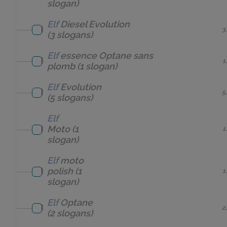
slogan)
Elf
Diesel Evolution
3
(3 slogans)
Elf
essence Optane sans
1
plomb
(1 slogan)
Elf
Evolution
5
(5 slogans)
Elf
Moto
(1
1
slogan)
Elf
moto
polish
(1
1
slogan)
Elf
Optane
2
(2 slogans)