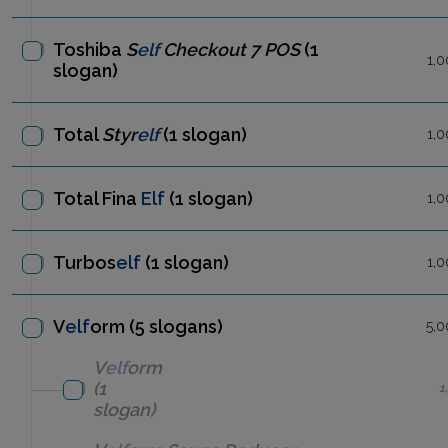
Toshiba
S
elf
Checkout 7 POS
(1
1,0
slogan)
Total
Styr
elf
(1 slogan)
1,0
Total Fina
Elf
(1 slogan)
1,0
Turbos
elf
(1 slogan)
1,0
V
elf
orm (5 slogans)
5,0
V
elf
orm
(1
1
slogan)