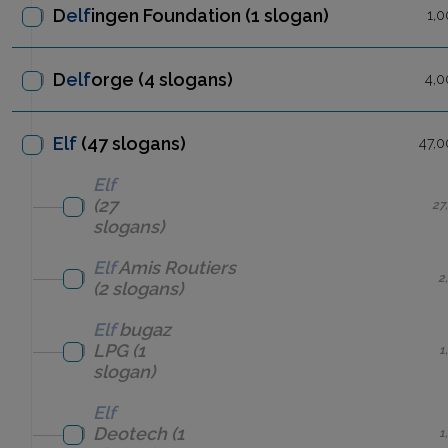
D
elf
ingen Foundation
(1 slogan)
1,0
D
elf
orge
(4 slogans)
4,0
Elf
(47 slogans)
47,0
Elf
(27
27
slogans)
Elf
Amis Routiers
2
(2 slogans)
Elf
bugaz
LPG
(1
1
slogan)
Elf
Deotech
(1
1