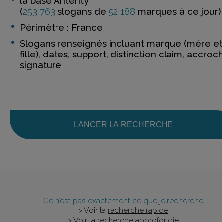
la base Anterity
(
253 763
slogans de
52 188
marques à ce jour)
Périmètre : France
Slogans renseignés incluant marque (mère e
fille), dates, support, distinction claim, accroc
signature
LANCER LA RECHERCHE
Ce n’est pas exactement ce que je recherche
> Voir la
recherche rapide
> Voir la
recherche approfondie