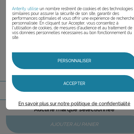
> Voir la
recherche rapide
> Voir la
recherche approfondie
Anterity utilise
un nombre restreint de cookies et des technologies
similaires pour assurer la sécurité de son site, garantir des
> Voir la
recherche personnalisée
performances optimales et vous offrir une expérience de recherch
personnalisée. En cliquant sur Accepter, vous consentez à
l'utilisation de cookies, de mesures d'audience et au traitement de
vos données personnelles nécessaires au bon fonctionnement du
site.
UNE QUESTION ?
ÉCHANGEONS
PERSONNALISER
ACCEPTER
1
marque
trouvée
En savoir plus sur notre politique de confidentialité
Aucune marque sélectionnée
AJOUTER AU PANIER