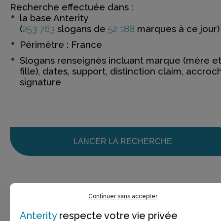
Recherche effectuée dans :
la base Anterity
(
253 763
slogans de
52 188
marques à ce jour)
Périmètre : France
Slogans renseignés incluant marque (mère e
fille), dates, support, distinction claim, accroc
signature
LANCER LA RECHERCHE
Continuer sans accepter
Anterity
respecte votre vie privée
Ce n’est pas exactement ce que je recherche