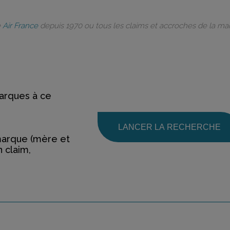
e
Air France
depuis 1970 ou tous les claims et accroches de la m
rques à ce
LANCER LA RECHERCHE
marque (mère et
n claim,