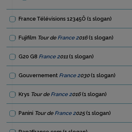
France Télévisions 12345Ô
(1 slogan)
Fujifilm
Tour de
France 2
016
(1 slogan)
G20 G8
France 2
011
(1 slogan)
Gouvernement
France 2
030
(1 slogan)
Krys
Tour de
France 2
016
(1 slogan)
Panini
Tour de
France 2
025
(1 slogan)
Rap2France.com
(1 slogan)