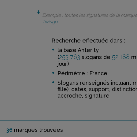
Exemple : toutes les signatures de la marqu
Twingo
.
Recherche effectuée dans :
la base Anterity
253 763
52 188
(
slogans de
ma
jour)
Périmètre : France
Slogans renseignés incluant 
fille), dates, support, distinctio
accroche, signature
36
marque
s
trouvée
s