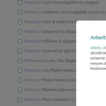
France 2
Cash Investigation
(1 slogan)
France 2
Colonna, Une tragédie corse
(1 
France 2
cote & match
(1 slogan)
France 2
Disparue
(1 slogan)
Anterit
France 2
Inflitrée
(1 slogan)
Anterity uti
France 2
Journal de 13h
(1 slogan)
sécurité d
recherche 
France 2
Le Jour Du Seigneur
(1 slogan)
mesures d'
fonctionne
France 2
Les Maternelles
(1 slogan)
France 2
Philarmonia
(1 slogan)
France 2
Planète bleue
(1 slogan)
France 2
Plus 2 passion
(3 slogans)