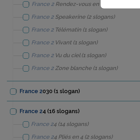
France 2
Rendez-vous en terre inconnu
France 2
Speakerine
(2 slogans)
France 2
Télématin
(1 slogan)
France 2
Vivant
(1 slogan)
France 2
Vu du ciel
(1 slogan)
France 2
Zone blanche
(1 slogan)
France 2
030
(1 slogan)
France 2
4 (16 slogans)
France 2
4
(14 slogans)
France 2
4
Pliés en 4
(2 slogans)