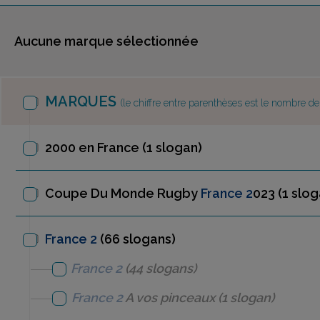
Aucune marque sélectionnée
MARQUES
(le chiffre entre parenthèses est le nombre d
2000 en France
(1 slogan)
Coupe Du Monde Rugby
France 2
023
(1 slog
France 2
(66 slogans)
France 2
(44 slogans)
France 2
A vos pinceaux
(1 slogan)