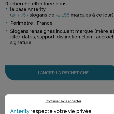
Recherche effectuée dans :
la base Anterity
(
253 763
slogans de
52 188
marques à ce jour)
Périmètre : France
Slogans renseignés incluant marque (mère e
fille), dates, support, distinction claim, accroc
signature
LANCER LA RECHERCHE
Continuer sans accepter
Anterity
respecte votre vie privée
Ce n’est pas exactement ce que je recherche