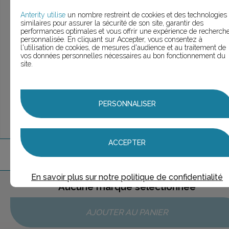
> Voir la
recherche rapide
> Voir la
recherche approfondie
Anterity utilise
un nombre restreint de cookies et des technologies
similaires pour assurer la sécurité de son site, garantir des
> Voir la
recherche personnalisée
performances optimales et vous offrir une expérience de recherch
personnalisée. En cliquant sur Accepter, vous consentez à
l'utilisation de cookies, de mesures d'audience et au traitement de
vos données personnelles nécessaires au bon fonctionnement du
site.
UNE QUESTION ?
ÉCHANGEONS
PERSONNALISER
ACCEPTER
1
marque
trouvée
En savoir plus sur notre politique de confidentialité
Aucune marque sélectionnée
AJOUTER AU PANIER