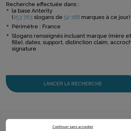
Recherche effectuée dans :
la base Anterity
(
253 763
slogans de
52 188
marques à ce jour)
Périmètre : France
Slogans renseignés incluant marque (mère e
fille), dates, support, distinction claim, accroc
signature
LANCER LA RECHERCHE
Continuer sans accepter
Ce n’est pas exactement ce que je recherche