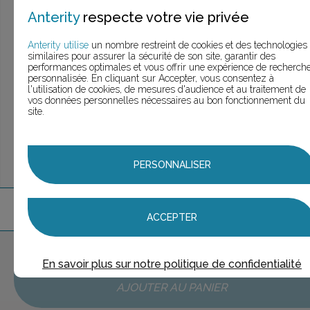
> Voir la
recherche rapide
Anterity
respecte votre vie privée
> Voir la
recherche approfondie
> Voir la
recherche personnalisée
Anterity utilise
un nombre restreint de cookies et des technologies
similaires pour assurer la sécurité de son site, garantir des
performances optimales et vous offrir une expérience de recherch
personnalisée. En cliquant sur Accepter, vous consentez à
l'utilisation de cookies, de mesures d'audience et au traitement de
UNE QUESTION ?
vos données personnelles nécessaires au bon fonctionnement du
ÉCHANGEONS
site.
PERSONNALISER
2
marque
s
trouvée
s
ACCEPTER
Aucune marque sélectionnée
En savoir plus sur notre politique de confidentialité
AJOUTER AU PANIER