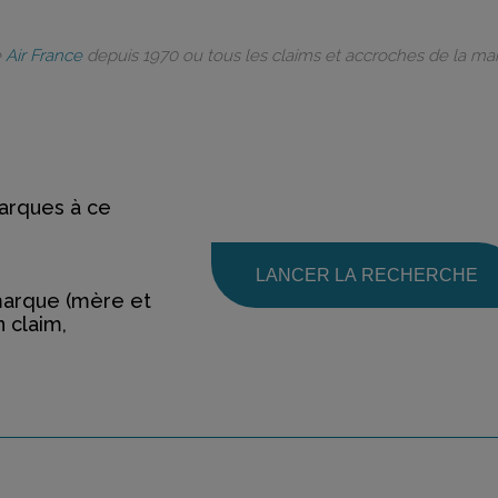
e
Air France
depuis 1970 ou tous les claims et accroches de la m
rques à ce
LANCER LA RECHERCHE
marque (mère et
n claim,