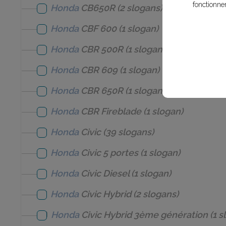
fonctionne
Honda
CB650R
(2 slogans)
Honda
CBF 600
(1 slogan)
Honda
CBR 500R
(1 slogan)
Honda
CBR 609
(1 slogan)
Honda
CBR 650R
(1 slogan)
Honda
CBR Fireblade
(1 slogan)
Honda
Civic
(39 slogans)
Honda
Civic 5 portes
(1 slogan)
Honda
Civic Diesel
(1 slogan)
Honda
Civic Hybrid
(2 slogans)
Honda
Civic Hybrid 3ème génération
(1 s