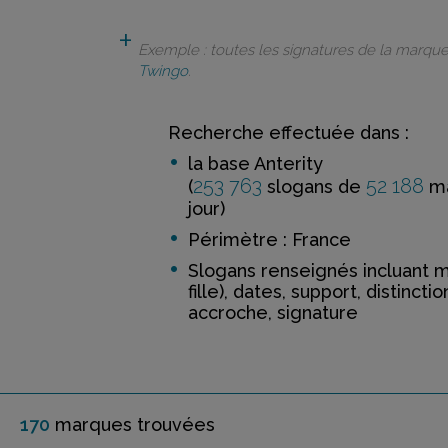
Exemple : toutes les signatures de la marqu
Twingo
.
Recherche effectuée dans :
la base Anterity
253 763
52 188
(
slogans de
ma
jour)
Périmètre : France
Slogans renseignés incluant 
fille), dates, support, distinctio
accroche, signature
170
marque
s
trouvée
s