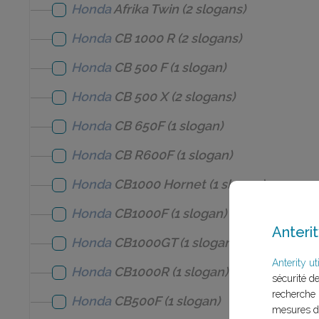
Honda
Afrika Twin
(2 slogans)
Honda
CB 1000 R
(2 slogans)
Honda
CB 500 F
(1 slogan)
Honda
CB 500 X
(2 slogans)
Honda
CB 650F
(1 slogan)
Honda
CB R600F
(1 slogan)
Honda
CB1000 Hornet
(1 slogan)
Honda
CB1000F
(1 slogan)
Anterit
Honda
CB1000GT
(1 slogan)
Anterity uti
Honda
CB1000R
(1 slogan)
sécurité d
recherche 
Honda
CB500F
(1 slogan)
mesures d'