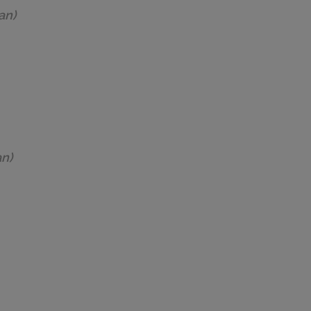
an)
an)