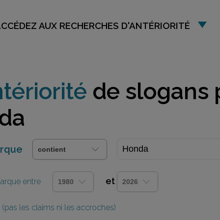
ACCÉDEZ AUX RECHERCHES D'ANTÉRIORITÉ
tériorité
de slogans 
nda
arque
et
 marque entre
(pas les claims ni les accroches)