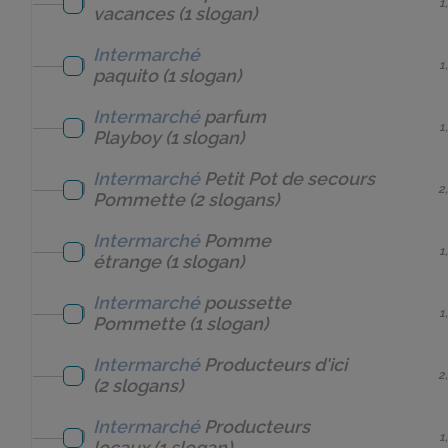
1
vacances
(1 slogan)
Intermarché
1
paquito
(1 slogan)
Intermarché
parfum
1
Playboy
(1 slogan)
Intermarché
Petit Pot de secours
2
Pommette
(2 slogans)
Intermarché
Pomme
1
étrange
(1 slogan)
Intermarché
poussette
1
Pommette
(1 slogan)
Intermarché
Producteurs d'ici
2
(2 slogans)
Intermarché
Producteurs
1
locaux
(1 slogan)