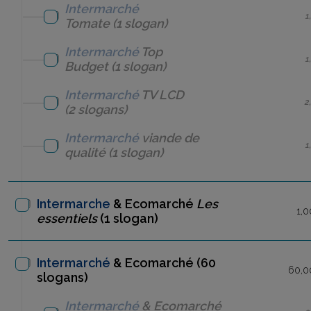
Intermarché
1
Tomate
(1 slogan)
Intermarché
Top
1
Budget
(1 slogan)
Intermarché
TV LCD
2
(2 slogans)
Intermarché
viande de
1
qualité
(1 slogan)
Intermarche
& Ecomarché
Les
1,0
essentiels
(1 slogan)
Intermarché
& Ecomarché (60
60,0
slogans)
Intermarché
& Ecomarché