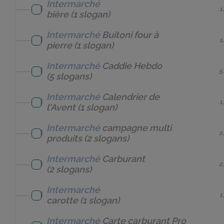
Intermarché
1
bière
(1 slogan)
Intermarché
Buitoni four à
1
pierre
(1 slogan)
Intermarché
Caddie Hebdo
5
(5 slogans)
Intermarché
Calendrier de
1
l'Avent
(1 slogan)
Intermarché
campagne multi
2
produits
(2 slogans)
Intermarché
Carburant
2
(2 slogans)
Intermarché
1
carotte
(1 slogan)
Intermarché
Carte carburant Pro