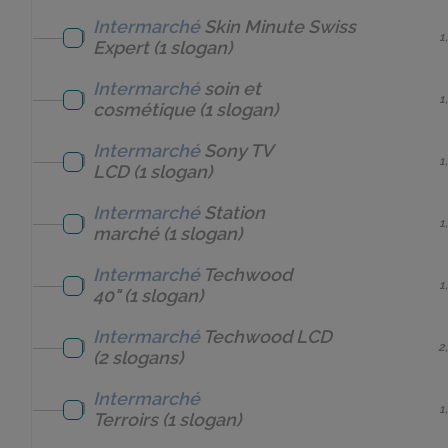
Intermarché
Skin Minute Swiss
1
Expert
(1 slogan)
Intermarché
soin et
1
cosmétique
(1 slogan)
Intermarché
Sony TV
1
LCD
(1 slogan)
Intermarché
Station
1
marché
(1 slogan)
Intermarché
Techwood
1
40"
(1 slogan)
Intermarché
Techwood LCD
2
(2 slogans)
Intermarché
1
Terroirs
(1 slogan)