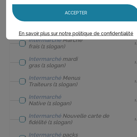
Intermarché
Les Moins
1
chers
(1 slogan)
ACCEPTER
Intermarché
Les Mousquetaires
9
(9 slogans)
En savoir plus sur notre politique de confidentialité
Intermarché
Marché
1
frais
(1 slogan)
Intermarché
mardi
1
gras
(1 slogan)
Intermarché
Menus
1
Traiteurs
(1 slogan)
Intermarché
1
Native
(1 slogan)
Intermarché
Nouvelle carte de
1
fidélité
(1 slogan)
Intermarché
packs