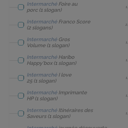
Intermarché
Foire au
1
porc
(1 slogan)
Intermarché
Franco Score
2
(2 slogans)
Intermarché
Gros
1
Volume
(1 slogan)
Intermarché
Haribo
1
Happy'box
(1 slogan)
Intermarché
I love
1
25
(1 slogan)
Intermarché
Imprimante
1
HP
(1 slogan)
Intermarché
Itinéraires des
1
Saveurs
(1 slogan)
Intermarché
journée découverte