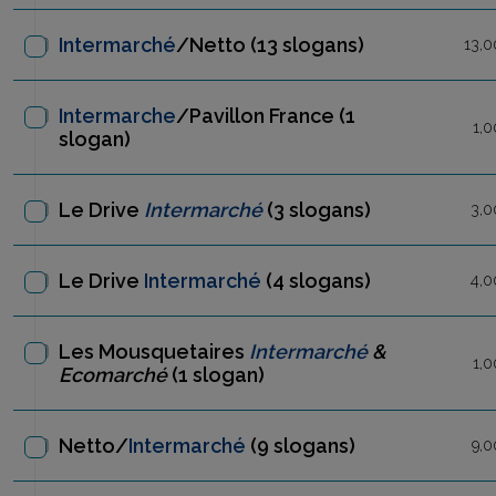
Intermarché
/Netto
(13 slogans)
13,0
Intermarche
/Pavillon France
(1
1,0
slogan)
Le Drive
Intermarché
(3 slogans)
3,0
Le Drive
Intermarché
(4 slogans)
4,0
Les Mousquetaires
Intermarché
&
1,0
Ecomarché
(1 slogan)
Netto/
Intermarché
(9 slogans)
9,0