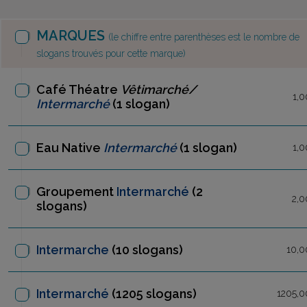
MARQUES
(le chiffre entre parenthèses est le nombre de
slogans trouvés pour cette marque)
Café Théatre
Vêtimarché/
1,0
Intermarché
(1 slogan)
Eau Native
Intermarché
(1 slogan)
1,0
Groupement
Intermarché
(2
2,0
slogans)
Intermarche
(10 slogans)
10,0
Intermarché
(1205 slogans)
1205,0