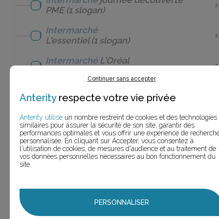
1
PME
(1 slogan)
Intermarché
1
L'essentiel
(1 slogan)
Intermarché
L'Oréal
1
Elsève
(1 slogan)
Continuer sans accepter
Intermarché
Lait
Anterity
respecte votre vie privée
1
Pâturage
(1 slogan)
Anterity utilise
un nombre restreint de cookies et des technologies
Intermarché
Le Drive
similaires pour assurer la sécurité de son site, garantir des
13
(13 slogans)
performances optimales et vous offrir une expérience de recherch
personnalisée. En cliquant sur Accepter, vous consentez à
l'utilisation de cookies, de mesures d'audience et au traitement de
Intermarché
Les essentiels
vos données personnelles nécessaires au bon fonctionnement du
3
(3 slogans)
site.
Intermarché
Les Fruits et
Légumes Moche
Intermarché
(1
1
slogan)
PERSONNALISER