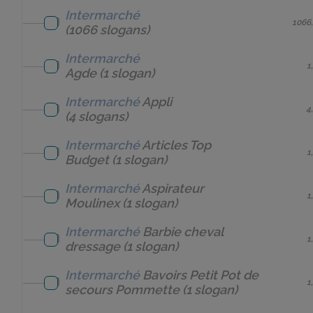
Intermarché
1066
(1066 slogans)
Intermarché
1
Agde
(1 slogan)
Intermarché
Appli
4
(4 slogans)
Intermarché
Articles Top
1
Budget
(1 slogan)
Intermarché
Aspirateur
1
Moulinex
(1 slogan)
Intermarché
Barbie cheval
1
dressage
(1 slogan)
Intermarché
Bavoirs Petit Pot de
1
secours Pommette
(1 slogan)