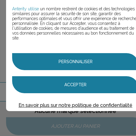
> Voir la
recherche rapide
> Voir la
recherche approfondie
Anterity utilise
un nombre restreint de cookies et des technologies
similaires pour assurer la sécurité de son site, garantir des
> Voir la
recherche personnalisée
performances optimales et vous offrir une expérience de recherch
personnalisée. En cliquant sur Accepter, vous consentez à
l'utilisation de cookies, de mesures d'audience et au traitement de
vos données personnelles nécessaires au bon fonctionnement du
site.
UNE QUESTION ?
ÉCHANGEONS
PERSONNALISER
ACCEPTER
1
marque
trouvée
En savoir plus sur notre politique de confidentialité
Aucune marque sélectionnée
AJOUTER AU PANIER