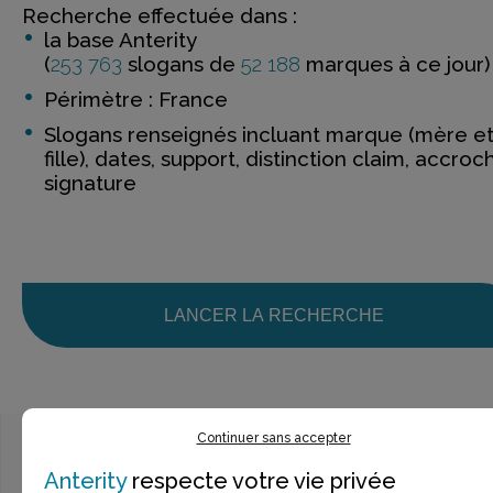
Recherche effectuée dans :
la base Anterity
(
253 763
slogans de
52 188
marques à ce jour)
Périmètre : France
Slogans renseignés incluant marque (mère e
fille), dates, support, distinction claim, accroc
signature
LANCER LA RECHERCHE
Continuer sans accepter
Anterity
respecte votre vie privée
Ce n’est pas exactement ce que je recherche