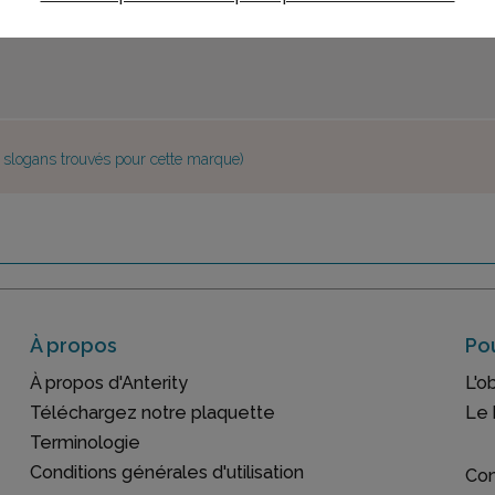
e slogans trouvés pour cette marque)
À propos
Pou
À propos d'Anterity
L'o
Téléchargez notre plaquette
Le 
Terminologie
Conditions générales d'utilisation
Con