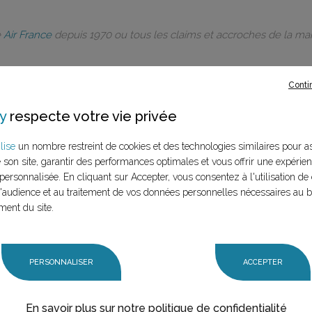
e
Air France
depuis 1970 ou tous les claims et accroches de la m
Conti
y
respecte votre vie privée
rques à ce
lise
un nombre restreint de cookies et des technologies similaires pour a
e son site, garantir des performances optimales et vous offrir une expérie
LANCER LA RECHERCHE
personnalisée. En cliquant sur Accepter, vous consentez à l'utilisation de 
marque (mère et
audience et au traitement de vos données personnelles nécessaires au 
n claim,
ment du site.
PERSONNALISER
ACCEPTER
En savoir plus sur notre politique de confidentialité