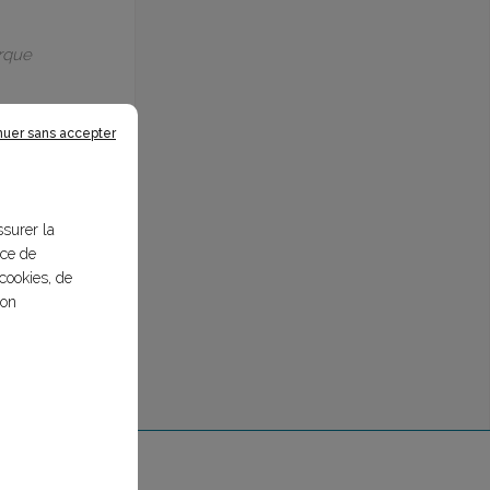
arque
nuer sans accepter
ssurer la
nce de
cookies, de
bon