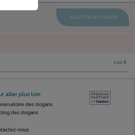
AJOUTER AU PANIER
2,00 €
r aller plus loin
bservatoire des slogans
blog des slogans
tactez-nous