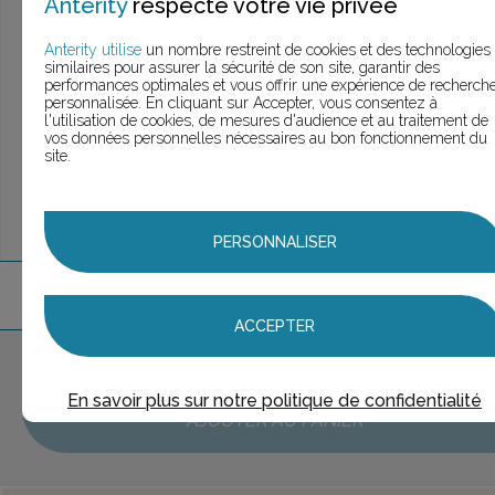
Anterity
respecte votre vie privée
> Voir la
recherche personnalisée
Anterity utilise
un nombre restreint de cookies et des technologies
similaires pour assurer la sécurité de son site, garantir des
performances optimales et vous offrir une expérience de recherch
personnalisée. En cliquant sur Accepter, vous consentez à
UNE QUESTION ?
l'utilisation de cookies, de mesures d'audience et au traitement de
ÉCHANGEONS
vos données personnelles nécessaires au bon fonctionnement du
site.
PERSONNALISER
2
marque
s
trouvée
s
ACCEPTER
Aucune marque sélectionnée
En savoir plus sur notre politique de confidentialité
AJOUTER AU PANIER