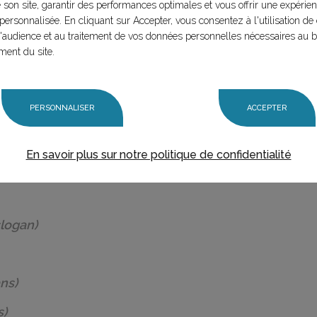
e son site, garantir des performances optimales et vous offrir une expérie
personnalisée. En cliquant sur Accepter, vous consentez à l'utilisation de 
audience et au traitement de vos données personnelles nécessaires au 
ment du site.
PERSONNALISER
ACCEPTER
1 slogan)
En savoir plus sur notre politique de confidentialité
gan)
slogan)
ns)
s)