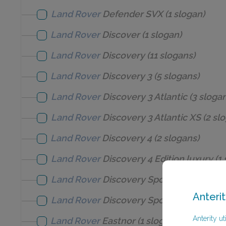
Land Rover
Defender SVX
(1 slogan)
Land Rover
Discover
(1 slogan)
Land Rover
Discovery
(11 slogans)
Land Rover
Discovery 3
(5 slogans)
Land Rover
Discovery 3 Atlantic
(3 slogan
Land Rover
Discovery 3 Atlantic XS
(2 sl
Land Rover
Discovery 4
(2 slogans)
Land Rover
Discovery 4 Edition luxury
(1 
Land Rover
Discovery Sport
(3 slogans)
Anterit
Land Rover
Discovery Sport black
(1 slog
Anterity uti
Land Rover
Eastnor
(1 slogan)