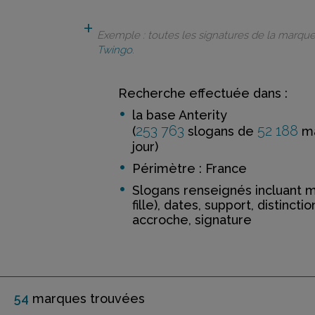
Exemple : toutes les signatures de la marqu
Twingo
.
Recherche effectuée dans :
la base Anterity
253 763
52 188
(
slogans de
ma
jour)
Périmètre : France
Slogans renseignés incluant 
fille), dates, support, distinctio
accroche, signature
54
marque
s
trouvée
s