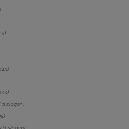
)
ns)
gan)
ans)
I
(1 slogan)
s)
k
(1 slogan)