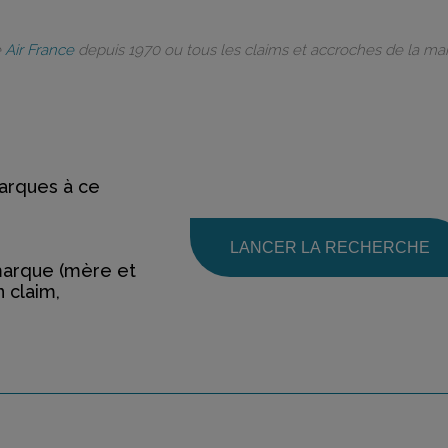
e
Air France
depuis 1970 ou tous les claims et accroches de la m
rques à ce
LANCER LA RECHERCHE
marque (mère et
n claim,