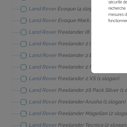
sécurité d
Land Rover
Evoque
(4 slogans)
recherche 
mesures d'
Land Rover
Evoque Mark II
(1 slogan)
fonctionne
Land Rover
Freelander
(8 slogans)
Land Rover
Freelander 2
(12 slogans)
Land Rover
Freelander 2 Edition limitée
(
Land Rover
Freelander 2 freestyle
(1 slo
Land Rover
Freelander 2 XS
(1 slogan)
Land Rover
Freelander 2S Pack Silver
(1 
Land Rover
Freelander Arusha
(1 slogan)
Land Rover
Freelander Magellan
(2 sloga
Land Rover
Freelander Tecnica
(2 slogan