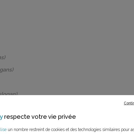
s)
ogans)
slogan)
Conti
y
respecte votre vie privée
an)
lise
un nombre restreint de cookies et des technologies similaires pour a