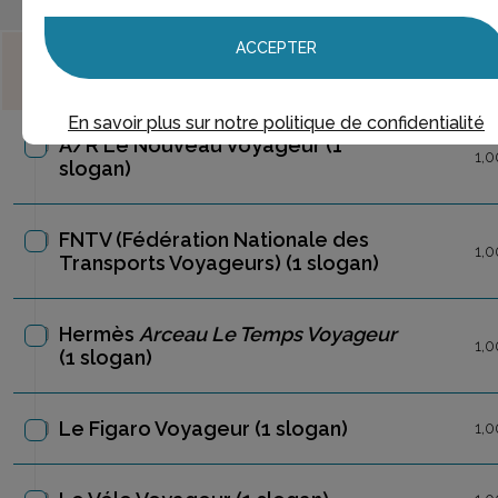
ACCEPTER
MARQUES
(le chiffre entre parenthèses est le nombre de
slogans trouvés pour cette marque)
En savoir plus sur notre politique de confidentialité
A/R Le Nouveau Voyageur
(1
1,0
slogan)
FNTV (Fédération Nationale des
1,0
Transports Voyageurs)
(1 slogan)
Hermès
Arceau Le Temps Voyageur
1,0
(1 slogan)
Le Figaro Voyageur
(1 slogan)
1,0