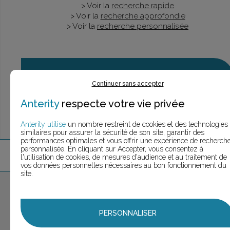
> Voir la
recherche rapide
> Voir la
recherche approfondie
> Voir la
recherche personnalisée
UNE QUESTION ?
ÉCHANGEONS
Continuer sans accepter
Anterity
respecte votre vie privée
Anterity utilise
un nombre restreint de cookies et des technologies
similaires pour assurer la sécurité de son site, garantir des
performances optimales et vous offrir une expérience de recherch
personnalisée. En cliquant sur Accepter, vous consentez à
6
marque
s
trouvée
s
l'utilisation de cookies, de mesures d'audience et au traitement de
vos données personnelles nécessaires au bon fonctionnement du
site.
Aucune marque sélectionnée
AJOUTER AU PANIER
PERSONNALISER