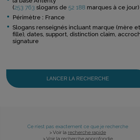
la base Anterity
(
253 763
slogans de
52 188
marques à ce jour)
Périmètre : France
Slogans renseignés incluant marque (mère e
fille), dates, support, distinction claim, accroc
signature
LANCER LA RECHERCHE
Ce n’est pas exactement ce que je recherche
> Voir la
recherche rapide
> Voir la
recherche approfondie