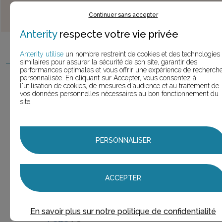
MARQUES
(le chiffre entre parenthèses est le nombre de
Continuer sans accepter
slogans trouvés pour cette marque)
Anterity
respecte votre vie privée
Abbaye de
Leffe
(4 slogans)
4,0
Anterity utilise
un nombre restreint de cookies et des technologies
similaires pour assurer la sécurité de son site, garantir des
performances optimales et vous offrir une expérience de recherch
Leffe
(41 slogans)
personnalisée. En cliquant sur Accepter, vous consentez à
41,0
l'utilisation de cookies, de mesures d'audience et au traitement de
vos données personnelles nécessaires au bon fonctionnement du
Leffe
site.
(21
21
slogans)
Leffe
PERSONNALISER
9
(1
1
slogan)
ACCEPTER
Leffe
Blonde
(1
1
slogan)
En savoir plus sur notre politique de confidentialité