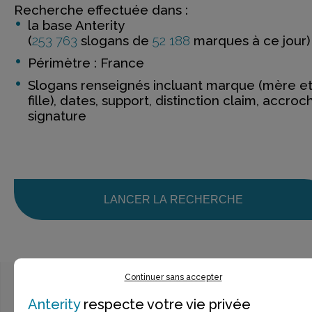
Recherche effectuée dans :
la base Anterity
(
253 763
slogans de
52 188
marques à ce jour)
Périmètre : France
Slogans renseignés incluant marque (mère e
fille), dates, support, distinction claim, accroc
signature
LANCER LA RECHERCHE
Continuer sans accepter
Anterity
respecte votre vie privée
Ce n’est pas exactement ce que je recherche