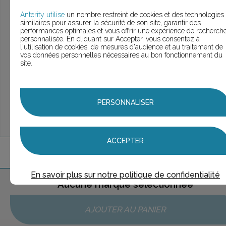
> Voir la
recherche rapide
> Voir la
recherche approfondie
Anterity utilise
un nombre restreint de cookies et des technologies
similaires pour assurer la sécurité de son site, garantir des
> Voir la
recherche personnalisée
performances optimales et vous offrir une expérience de recherch
personnalisée. En cliquant sur Accepter, vous consentez à
l'utilisation de cookies, de mesures d'audience et au traitement de
vos données personnelles nécessaires au bon fonctionnement du
site.
UNE QUESTION ?
ÉCHANGEONS
PERSONNALISER
ACCEPTER
1
marque
trouvée
En savoir plus sur notre politique de confidentialité
Aucune marque sélectionnée
AJOUTER AU PANIER