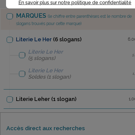
En savoir plus sur notre politique de confidentialité
MARQUES
(le chiffre entre parenthèses est le nombre de
slogans trouvés pour cette marque)
Literie Le Her
(6 slogans)
6,0
Literie Le Her
5
(5 slogans)
Literie Le Her
1
Soldes
(1 slogan)
Literie Leher
(1 slogan)
1,0
Accès direct aux recherches