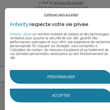
> Voir la
recherche rapide
> Voir la
recherche approfondie
> Voir la
recherche personnalisée
Continuer sans accepter
Anterity
respecte votre vie privée
Anterity utilise
un nombre restreint de cookies et des technologies
UNE QUESTION ?
similaires pour assurer la sécurité de son site, garantir des
ÉCHANGEONS
performances optimales et vous offrir une expérience de recherch
personnalisée. En cliquant sur Accepter, vous consentez à
l'utilisation de cookies, de mesures d'audience et au traitement de
vos données personnelles nécessaires au bon fonctionnement du
site.
4
marque
s
trouvée
s
PERSONNALISER
Aucune marque sélectionnée
ACCEPTER
AJOUTER AU PANIER