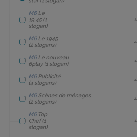
star
(1 slogan)
M6
Le
19.45
(1
1
slogan)
M6
Le 1945
2
(2 slogans)
M6
Le nouveau
1
6play
(1 slogan)
M6
Publicité
4
(4 slogans)
M6
Scènes de ménages
2
(2 slogans)
M6
Top
Chef
(1
1
slogan)