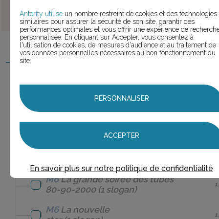
MARQUES
(le chiffre entre parenthèses est le nombre de
Anterity utilise
un nombre restreint de cookies et des technologies
slogans trouvés pour cette marque)
similaires pour assurer la sécurité de son site, garantir des
performances optimales et vous offrir une expérience de recherch
personnalisée. En cliquant sur Accepter, vous consentez à
l'utilisation de cookies, de mesures d'audience et au traitement de
Leica
M6
(2 slogans)
vos données personnelles nécessaires au bon fonctionnement du
site.
M6
(58 slogans)
5
M6
PERSONNALISER
(43
43
slogans)
ACCEPTER
M6
Boutique
(1
1
slogan)
En savoir plus sur notre politique de confidentialité
M6
La grande soirée des tubes
1
80-90-2000
(1 slogan)
M6
La nouvelle
1