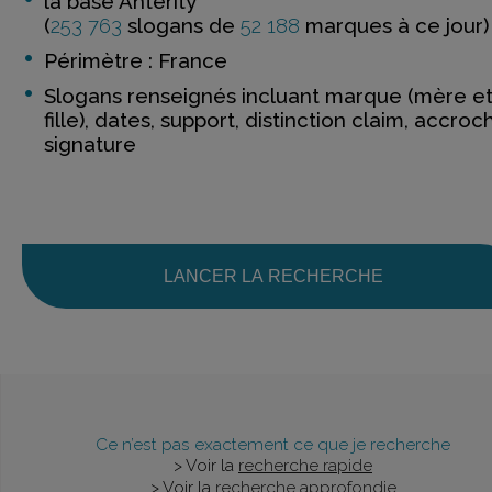
la base Anterity
(
253 763
slogans de
52 188
marques à ce jour)
Périmètre : France
Slogans renseignés incluant marque (mère e
fille), dates, support, distinction claim, accroc
signature
LANCER LA RECHERCHE
Ce n’est pas exactement ce que je recherche
> Voir la
recherche rapide
> Voir la
recherche approfondie