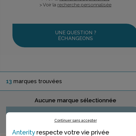
> Voir la
recherche personnalisée
UNE QUESTION ?
ÉCHANGEONS
13
marque
s
trouvée
s
Aucune marque sélectionnée
AJOUTER AU PANIER
Continuer sans accepter
Anterity
respecte votre vie privée