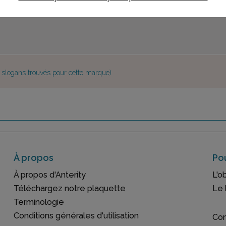
e slogans trouvés pour cette marque)
À propos
Pou
À propos d'Anterity
L'o
Téléchargez notre plaquette
Le 
Terminologie
Conditions générales d'utilisation
Con