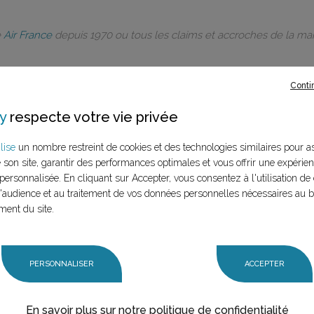
e
Air France
depuis 1970 ou tous les claims et accroches de la m
Conti
y
respecte votre vie privée
rques à ce
lise
un nombre restreint de cookies et des technologies similaires pour a
e son site, garantir des performances optimales et vous offrir une expérie
LANCER LA RECHERCHE
personnalisée. En cliquant sur Accepter, vous consentez à l'utilisation de 
marque (mère et
audience et au traitement de vos données personnelles nécessaires au 
n claim,
ment du site.
PERSONNALISER
ACCEPTER
En savoir plus sur notre politique de confidentialité