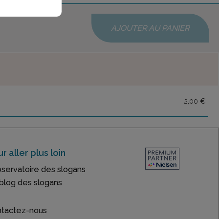
AJOUTER AU PANIER
2,00 €
r aller plus loin
bservatoire des slogans
blog des slogans
tactez-nous