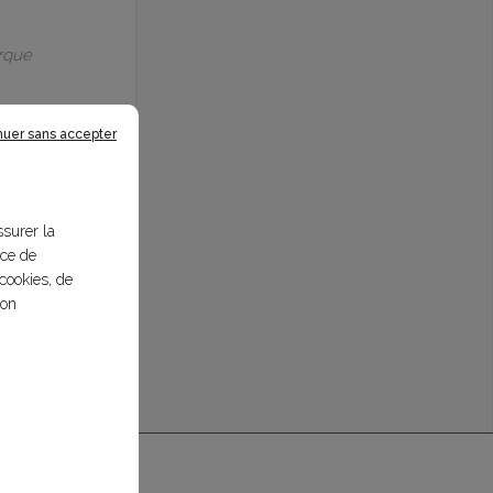
arque
nuer sans accepter
ssurer la
nce de
cookies, de
bon