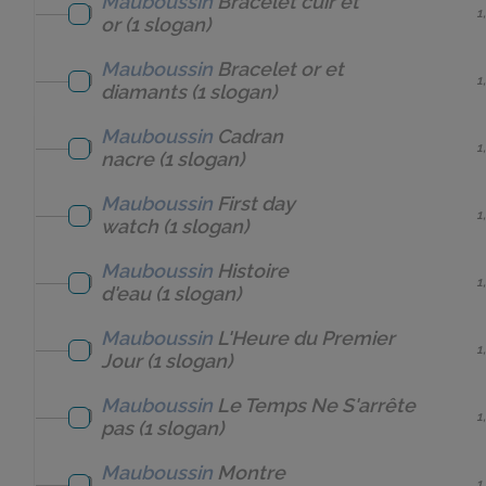
Mauboussin
Bracelet cuir et
1
or
(1 slogan)
Mauboussin
Bracelet or et
1
diamants
(1 slogan)
Mauboussin
Cadran
1
nacre
(1 slogan)
Mauboussin
First day
1
watch
(1 slogan)
Mauboussin
Histoire
1
d'eau
(1 slogan)
Mauboussin
L'Heure du Premier
1
Jour
(1 slogan)
Mauboussin
Le Temps Ne S'arrête
1
pas
(1 slogan)
Mauboussin
Montre
1