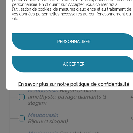
1
or
(1 slogan)
personnalisée. En cliquant sur Accepter, vous consentez à
l'utilisation de cookies, de mesures d'audience et au traitement de
vos données personnelles nécessaires au bon fonctionnement du
Mauboussin
Alliance or
site.
1
blanc
(1 slogan)
Mauboussin
1
Bague
(1 slogan)
PERSONNALISER
Mauboussin
Bague diamants
1
noirs
(1 slogan)
ACCEPTER
Mauboussin
Bague or blanc
4
(4 slogans)
En savoir plus sur notre politique de confidentialité
Mauboussin
Bague or blanc,
amethyste, pavage diamants
(1
1
slogan)
Mauboussin
1
Bijoux
(1 slogan)