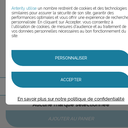
> Voir la
recherche rapide
> Voir la
recherche approfondie
Anterity utilise
un nombre restreint de cookies et des technologies
similaires pour assurer la sécurité de son site, garantir des
> Voir la
recherche personnalisée
performances optimales et vous offrir une expérience de recherch
personnalisée. En cliquant sur Accepter, vous consentez à
l'utilisation de cookies, de mesures d'audience et au traitement de
vos données personnelles nécessaires au bon fonctionnement du
site.
UNE QUESTION ?
ÉCHANGEONS
PERSONNALISER
ACCEPTER
1
marque
trouvée
En savoir plus sur notre politique de confidentialité
Aucune marque sélectionnée
AJOUTER AU PANIER