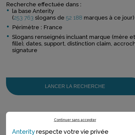
Recherche effectuée dans :
la base Anterity
(
253 763
slogans de
52 188
marques à ce jour)
Périmètre : France
Slogans renseignés incluant marque (mère e
fille), dates, support, distinction claim, accroc
signature
LANCER LA RECHERCHE
Continuer sans accepter
Anterity
respecte votre vie privée
Ce n’est pas exactement ce que je recherche