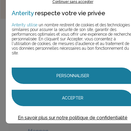
Continuer sans accepter
MARQUES
(le chiffre entre parenthèses est le nombre de
Anterity
respecte votre vie privée
slogans trouvés pour cette marque)
Anterity utilise
un nombre restreint de cookies et des technologies
Mennen
(22 slogans)
22,0
similaires pour assurer la sécurité de son site, garantir des
performances optimales et vous offrir une expérience de recherch
personnalisée. En cliquant sur Accepter, vous consentez à
Mennen
l'utilisation de cookies, de mesures d'audience et au traitement de
(8
8
vos données personnelles nécessaires au bon fonctionnement du
slogans)
site.
Mennen
Afta
(1
1
slogan)
PERSONNALISER
Mennen
bactifresh
(1
1
ACCEPTER
slogan)
Mennen
Baume calmant
2
En savoir plus sur notre politique de confidentialité
(2 slogans)
Mennen