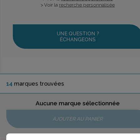
> Voir la
recherche personnalisée
UNE QUESTION ?
ÉCHANGEONS
14
marque
s
trouvée
s
Aucune marque sélectionnée
AJOUTER AU PANIER