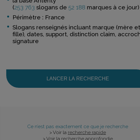
la base Anterity
(
253 763
slogans de
52 188
marques à ce jour)
Périmètre : France
Slogans renseignés incluant marque (mère e
fille), dates, support, distinction claim, accroc
signature
LANCER LA RECHERCHE
Ce n’est pas exactement ce que je recherche
> Voir la
recherche rapide
> Voir la
recherche approfondie