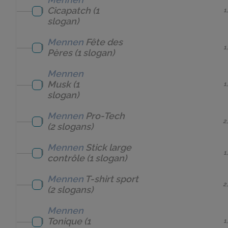
Cicapatch
(1
1
slogan)
Mennen
Fête des
1
Pères
(1 slogan)
Mennen
Musk
(1
1
slogan)
Mennen
Pro-Tech
2
(2 slogans)
Mennen
Stick large
1
contrôle
(1 slogan)
Mennen
T-shirt sport
2
(2 slogans)
Mennen
Tonique
(1
1