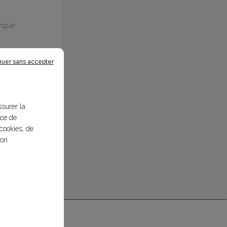
arque
nuer sans accepter
ssurer la
nce de
cookies, de
bon