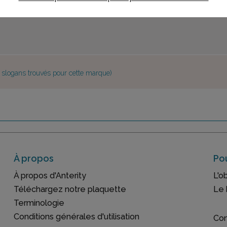
e slogans trouvés pour cette marque)
À propos
Pou
À propos d'Anterity
L'o
Téléchargez notre plaquette
Le 
Terminologie
Conditions générales d'utilisation
Con