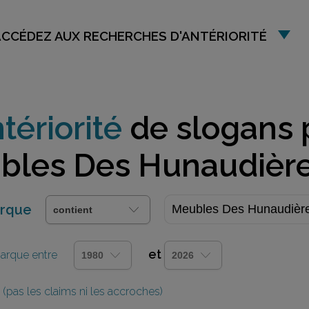
ACCÉDEZ AUX RECHERCHES D'ANTÉRIORITÉ
tériorité
de slogans 
bles Des Hunaudièr
arque
et
 marque entre
(pas les claims ni les accroches)