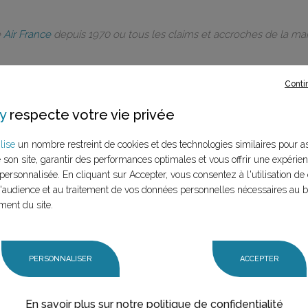
e
Air France
depuis 1970 ou tous les claims et accroches de la m
Conti
y
respecte votre vie privée
rques à ce
lise
un nombre restreint de cookies et des technologies similaires pour a
e son site, garantir des performances optimales et vous offrir une expérie
LANCER LA RECHERCHE
personnalisée. En cliquant sur Accepter, vous consentez à l'utilisation de 
marque (mère et
audience et au traitement de vos données personnelles nécessaires au 
n claim,
ment du site.
PERSONNALISER
ACCEPTER
En savoir plus sur notre politique de confidentialité