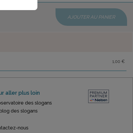
AJOUTER AU PANIER
1,00 €
r aller plus loin
bservatoire des slogans
blog des slogans
tactez-nous