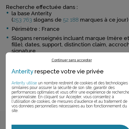
Recherche effectuée dans :
la base Anterity
(
253 763
slogans de
52 188
marques à ce jour)
Périmètre : France
Slogans renseignés incluant marque (mère e
fille), dates, support, distinction claim, accroc
signature
Continuer sans accepter
Anterity
respecte votre vie privée
Anterity utilise
un nombre restreint de cookies et des technologies
LANCER LA RECHERCHE
similaires pour assurer la sécurité de son site, garantir des
performances optimales et vous offrir une expérience de recherch
personnalisée. En cliquant sur Accepter, vous consentez à
l'utilisation de cookies, de mesures d'audience et au traitement de
vos données personnelles nécessaires au bon fonctionnement du
site.