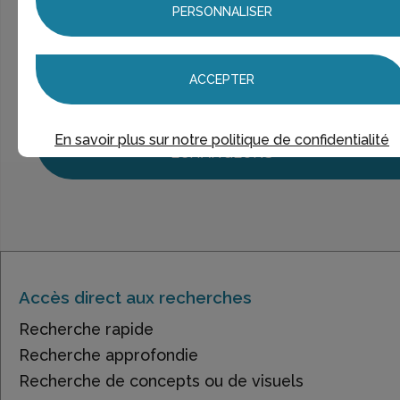
Ce n’est pas exactement ce que je recherche
PERSONNALISER
> Voir la
recherche rapide
> Voir la
recherche approfondie
> Voir la
recherche personnalisée
ACCEPTER
UNE QUESTION ?
En savoir plus sur notre politique de confidentialité
ÉCHANGEONS
Accès direct aux recherches
Recherche rapide
Recherche approfondie
Recherche de concepts ou de visuels