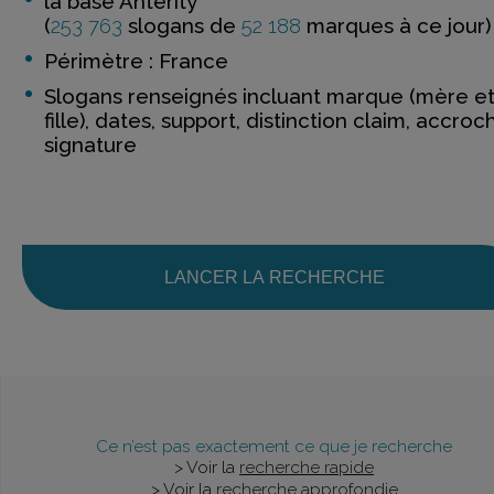
la base Anterity
(
253 763
slogans de
52 188
marques à ce jour)
Périmètre : France
Slogans renseignés incluant marque (mère e
fille), dates, support, distinction claim, accroc
signature
LANCER LA RECHERCHE
Ce n’est pas exactement ce que je recherche
> Voir la
recherche rapide
> Voir la
recherche approfondie