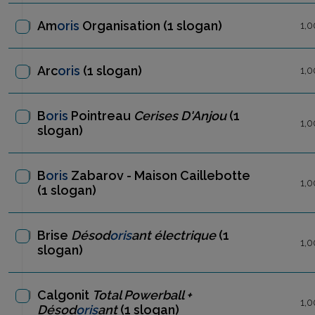
Am
oris
Organisation
(1 slogan)
1,0
Arc
oris
(1 slogan)
1,0
B
oris
Pointreau
Cerises D'Anjou
(1
1,0
slogan)
B
oris
Zabarov - Maison Caillebotte
1,0
(1 slogan)
Brise
Désod
oris
ant électrique
(1
1,0
slogan)
Calgonit
Total Powerball +
1,0
Désod
oris
ant
(1 slogan)