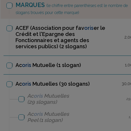
MARQUES
(le chiffre entre parenthèses est le nombre de
slogans trouvés pour cette marque)
ACEF (Association pour fav
oris
er le
Crédit et l'Epargne des
2,0
Fonctionnaires et agents des
services publics)
(2 slogans)
Ac
oris
Mutuelle
(1 slogan)
1,0
Ac
oris
Mutuelles (30 slogans)
30,0
Ac
oris
Mutuelles
29
(29 slogans)
Ac
oris
Mutuelles
1
Peel
(1 slogan)