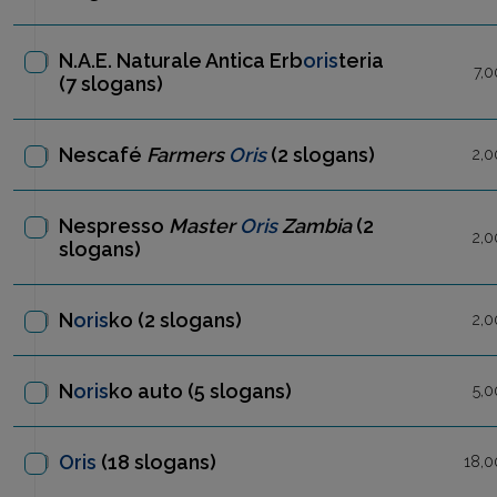
N.A.E. Naturale Antica Erb
oris
teria
7,0
(7 slogans)
Nescafé
Farmers
Oris
(2 slogans)
2,0
Nespresso
Master
Oris
Zambia
(2
2,0
slogans)
N
oris
ko
(2 slogans)
2,0
N
oris
ko auto
(5 slogans)
5,0
Oris
(18 slogans)
18,0