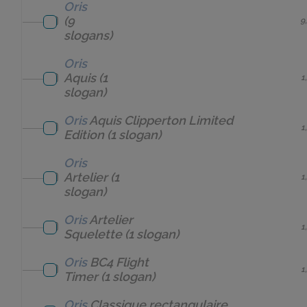
Oris
(9
9
slogans)
Oris
Aquis
(1
1
slogan)
Oris
Aquis Clipperton Limited
1
Edition
(1 slogan)
Oris
Artelier
(1
1
slogan)
Oris
Artelier
1
Squelette
(1 slogan)
Oris
BC4 Flight
1
Timer
(1 slogan)
Oris
Classique rectangulaire