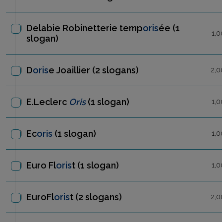
Delabie Robinetterie temp
oris
ée
(1
1,0
slogan)
D
oris
e Joaillier
(2 slogans)
2,0
E.Leclerc
Oris
(1 slogan)
1,0
Ec
oris
(1 slogan)
1,0
Euro Fl
oris
t
(1 slogan)
1,0
EuroFl
oris
t
(2 slogans)
2,0