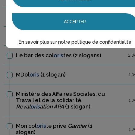
ifl
oris
t
(1 slogan)
1,0
ACCEPTER
Invent
oris
te
(1 slogan)
1,0
En savoir plus sur notre politique de confidentialité
Le bar des col
oris
tes
(2 slogans)
2,0
MDol
oris
(1 slogan)
1,0
Ministère des Affaires Sociales, du
Travail et de la solidarité
1,0
Reval
oris
ation APA
(1 slogan)
Mon col
oris
te privé
Garnier
(1
1,0
slogan)