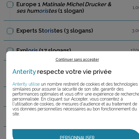
Europe 1
Matinale Michel Drucker &
1,0
ses hum
oris
tes
(1 slogan)
Experts St
oris
tes
(3 slogans)
3,0
Expl
oris
(17 slogans)
17,
Continuer sans accepter
Filière du deux roues mot
oris
é
(1
Anterity
respecte votre vie privée
1,0
slogan)
Anterity utilise
un nombre restreint de cookies et des technologies
similaires pour assurer la sécurité de son site, garantir des
performances optimales et vous offrir une expérience de recherch
Fossil
Q Expl
oris
t
(1 slogan)
1,0
personnalisée. En cliquant sur Accepter, vous consentez à
l'utilisation de cookies, de mesures d'audience et au traitement de
vos données personnelles nécessaires au bon fonctionnement du
site.
Herb
oris
t
(2 slogans)
2,0
H
oris
is
(1 slogan)
1,0
PERSONNALISER