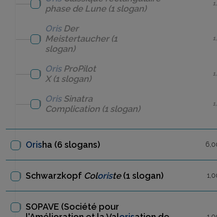
1
phase de Lune
(1 slogan)
Oris
Der
Meistertaucher
(1
1
slogan)
Oris
ProPilot
1
X
(1 slogan)
Oris
Sinatra
1
Complication
(1 slogan)
Oris
ha
(6 slogans)
6,0
Schwarzkopf
Col
oris
te
(1 slogan)
1,0
SOPAVE (Société pour
l'Amélioration et la Val
oris
ation de
1,0