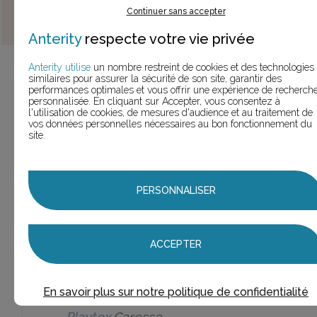
MARQUES
Continuer sans accepter
(le chiffre entre parenthèses est le nombre de
slogans trouvés pour cette marque)
Anterity
respecte votre vie privée
Playtex
(33 slogans)
33,0
Anterity utilise
un nombre restreint de cookies et des technologies
similaires pour assurer la sécurité de son site, garantir des
performances optimales et vous offrir une expérience de recherch
Playtex
personnalisée. En cliquant sur Accepter, vous consentez à
(13
13
l'utilisation de cookies, de mesures d'audience et au traitement de
vos données personnelles nécessaires au bon fonctionnement du
slogans)
site.
Playtex
18H
(1
1
slogan)
PERSONNALISER
Playtex
Artmagique
(1
1
slogan)
ACCEPTER
Playtex
Beauty
1
Support
(1 slogan)
En savoir plus sur notre politique de confidentialité
Playtex
Caresse