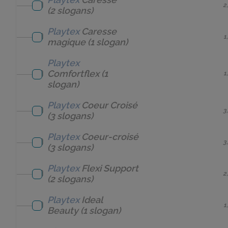
2
(2 slogans)
Playtex
Caresse
1
magique
(1 slogan)
Playtex
Comfortflex
(1
1
slogan)
Playtex
Coeur Croisé
3
(3 slogans)
Playtex
Coeur-croisé
3
(3 slogans)
Playtex
Flexi Support
2
(2 slogans)
Playtex
Ideal
1
Beauty
(1 slogan)