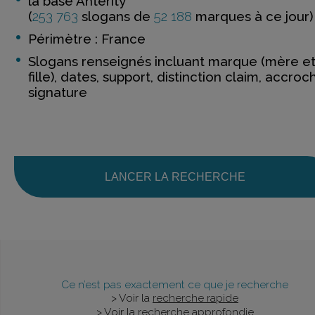
la base Anterity
(
253 763
slogans de
52 188
marques à ce jour)
Périmètre : France
Slogans renseignés incluant marque (mère e
fille), dates, support, distinction claim, accroc
signature
LANCER LA RECHERCHE
Ce n’est pas exactement ce que je recherche
> Voir la
recherche rapide
> Voir la
recherche approfondie