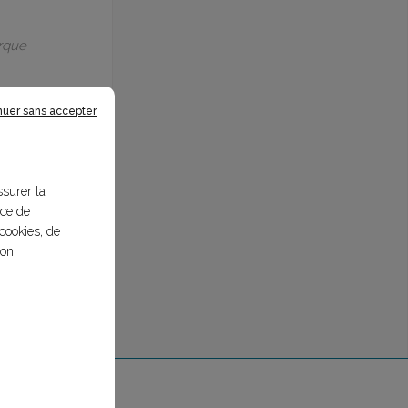
arque
nuer sans accepter
ssurer la
nce de
cookies, de
bon