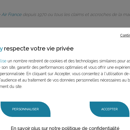
e
Air France
depuis 1970 ou tous les claims et accroches de la m
Conti
y
respecte votre vie privée
rques à ce
lise
un nombre restreint de cookies et des technologies similaires pour a
e son site, garantir des performances optimales et vous offrir une expérie
LANCER LA RECHERCHE
personnalisée. En cliquant sur Accepter, vous consentez à l'utilisation de 
marque (mère et
audience et au traitement de vos données personnelles nécessaires au 
n claim,
ment du site.
PERSONNALISER
ACCEPTER
En savoir plus sur notre politique de confidentialité