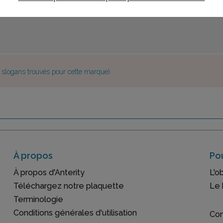
e slogans trouvés pour cette marque)
À propos
Pou
À propos d'Anterity
L'o
Téléchargez notre plaquette
Le 
Terminologie
Conditions générales d'utilisation
Con