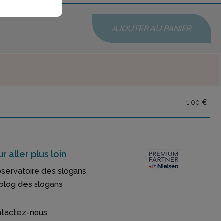
AJOUTER AU PANIER
1,00 €
r aller plus loin
bservatoire des slogans
blog des slogans
tactez-nous