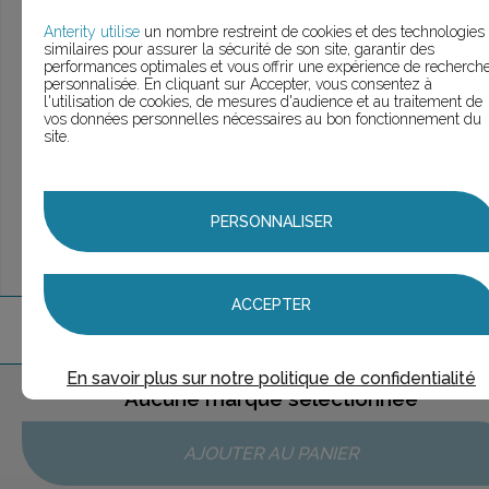
> Voir la
recherche rapide
> Voir la
recherche approfondie
Anterity utilise
un nombre restreint de cookies et des technologies
similaires pour assurer la sécurité de son site, garantir des
> Voir la
recherche personnalisée
performances optimales et vous offrir une expérience de recherch
personnalisée. En cliquant sur Accepter, vous consentez à
l'utilisation de cookies, de mesures d'audience et au traitement de
vos données personnelles nécessaires au bon fonctionnement du
site.
UNE QUESTION ?
ÉCHANGEONS
PERSONNALISER
ACCEPTER
1
marque
trouvée
En savoir plus sur notre politique de confidentialité
Aucune marque sélectionnée
AJOUTER AU PANIER