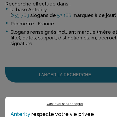
Recherche effectuée dans :
la base Anterity
(
253 763
slogans de
52 188
marques à ce jour)
Périmètre : France
Slogans renseignés incluant marque (mère e
fille), dates, support, distinction claim, accroc
signature
LANCER LA RECHERCHE
Continuer sans accepter
Anterity
respecte votre vie privée
Ce n’est pas exactement ce que je recherche