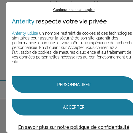
> Voir la
recherche rapide
> Voir la
recherche approfondie
Continuer sans accepter
> Voir la
recherche personnalisée
Anterity
respecte votre vie privée
Anterity utilise
un nombre restreint de cookies et des technologies
similaires pour assurer la sécurité de son site, garantir des
UNE QUESTION ?
performances optimales et vous offrir une expérience de recherch
ÉCHANGEONS
personnalisée. En cliquant sur Accepter, vous consentez à
l'utilisation de cookies, de mesures d'audience et au traitement de
vos données personnelles nécessaires au bon fonctionnement du
site.
PERSONNALISER
3
marque
s
trouvée
s
ACCEPTER
Aucune marque sélectionnée
AJOUTER AU PANIER
En savoir plus sur notre politique de confidentialité