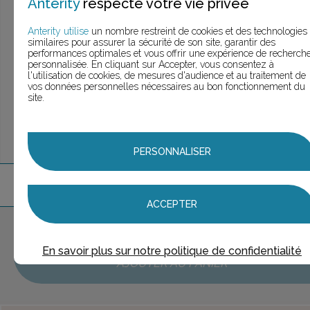
Anterity
respecte votre vie privée
> Voir la
recherche personnalisée
Anterity utilise
un nombre restreint de cookies et des technologies
similaires pour assurer la sécurité de son site, garantir des
performances optimales et vous offrir une expérience de recherch
personnalisée. En cliquant sur Accepter, vous consentez à
UNE QUESTION ?
l'utilisation de cookies, de mesures d'audience et au traitement de
ÉCHANGEONS
vos données personnelles nécessaires au bon fonctionnement du
site.
PERSONNALISER
2
marque
s
trouvée
s
ACCEPTER
Aucune marque sélectionnée
En savoir plus sur notre politique de confidentialité
AJOUTER AU PANIER