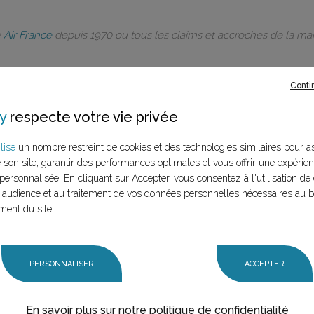
e
Air France
depuis 1970 ou tous les claims et accroches de la m
Conti
y
respecte votre vie privée
rques à ce
lise
un nombre restreint de cookies et des technologies similaires pour a
e son site, garantir des performances optimales et vous offrir une expérie
LANCER LA RECHERCHE
personnalisée. En cliquant sur Accepter, vous consentez à l'utilisation de 
marque (mère et
audience et au traitement de vos données personnelles nécessaires au 
n claim,
ment du site.
PERSONNALISER
ACCEPTER
En savoir plus sur notre politique de confidentialité