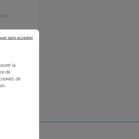
arque
nuer sans accepter
ssurer la
nce de
cookies, de
bon