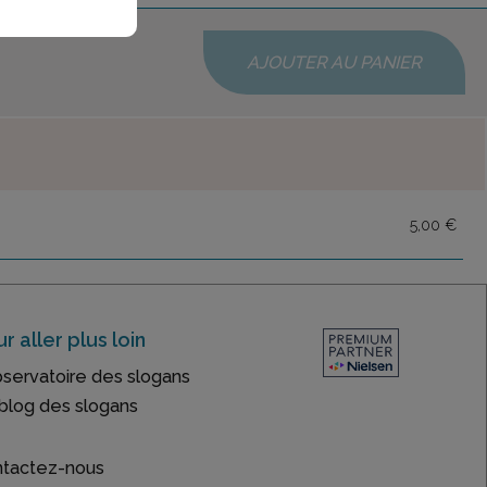
AJOUTER AU PANIER
5,00 €
r aller plus loin
bservatoire des slogans
blog des slogans
tactez-nous